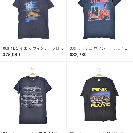
80s YES イエス ヴィンテージロックシャツ 90125 ワールドツアー プログレ ブラック メンズL相当 古着 @AAD1052
80s ラッシュ ヴィンテージロックTシャツ プログレ ブラック ムーヴィングピクチャーズ RUSH Moving Pictures メンズS相当 古着 @AAD1055
¥25,080
¥32,780