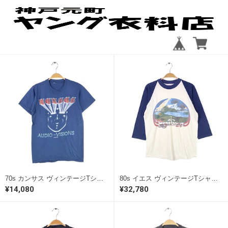
70s カンサス ヴィンテージTシャツ AUDIO VISIONS プログレ ネイビー ロックTシャツ サイズM相当 古着 @AAD1043
80s イエス ヴィンテージTシャツ イエスショウズ プログレシッブロックTシャツ YESSHOWS メンズM相当 古着 @AAD1034
¥14,080
¥32,780