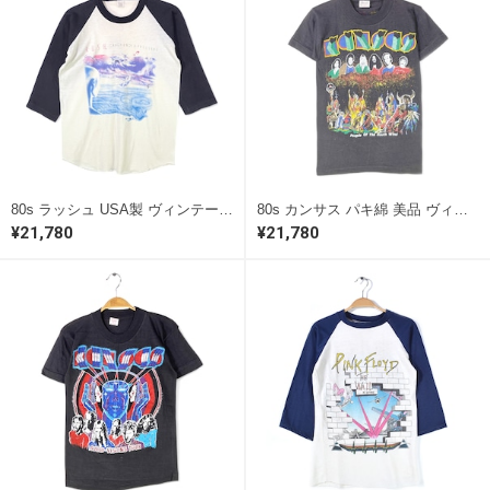
80s ラッシュ USA製 ヴィンテージTシャツ グレースアンダープレッシャー ロックTシャツ RUSH GRACE UNDER PRESSURE メンズS相当 古着 @AAD1042
80s カンサス パキ綿 美品 ヴィンテージTシャツ ロックTシャツ KANSAS PEOPLE OF THE SOUTH WIND メンズS 古着 @AAD1046
¥21,780
¥21,780