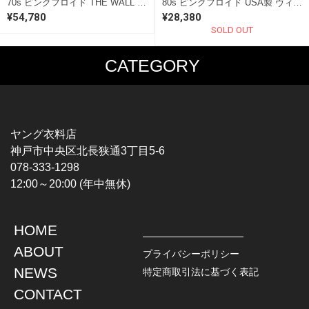
70s ピンクフロイド THE WALL ヴィンテージTシャツ ロックT バンドTシャツ サイズM 古着 @AAD1037
80s ピンクフロイド USA製 ヴィンテージTシャツ 黒 バンドT ロックT シングルステッチ メンズXL PINK FLOYD 古着 @AD0003
¥54,780
¥28,380
SOLD OUT
CATEGORY
MUSIC TEE
T-SHIRTS
ROCK
MOVIE / TV
HARD ROCK / METAL
CHARACTER
HARDCORE / PUNK
MOTORCYCLE
ヤング衣料店
PROGLESSIVE ROCK
CHAMPION
神戸市中央区北長狭通3丁目5-6
POPS
SPORTS
078-333-1298
SOUL / R&B
TANK TOP
12:00～20:00 (年中無休)
ROCK FESTIVAL
OTHERS
MUSIC OTHERS
HOME
TOPS
JACKET
ABOUT
L / S SHIRT
DENIM
プライバシーポリシー
S / S SHIRT
LEATHER
NEWS
特定商取引法に基づく表記
POLO SHIRT
MILITARY
CONTACT
HAWAIIAN SHIRT
OUTDOOR