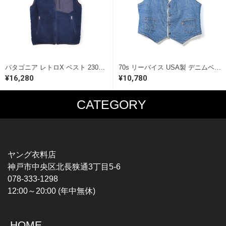
パタゴニア レトロX ベスト 23047FA13 フリースベスト パイル アウトドア ネイビー 2013年製 Patagonia サイズS 古着 @CJ0084
70s リーバイス USA製 デニムベスト ボアベスト インディゴ スモールe 大きいサイズ ヴィンテージ サイズXL levis 古着 @CJ0076
¥16,280
¥10,780
CATEGORY
MUSIC TEE
T-SHIRTS
ROCK
MOVIE / TV
HARD ROCK / METAL
CHARACTER
HARDCORE / PUNK
MOTORCYCLE
ヤング衣料店
PROGLESSIVE ROCK
CHAMPION
神戸市中央区北長狭通3丁目5-6
POPS
SPORTS
078-333-1298
SOUL / R&B
TANK TOP
12:00～20:00 (年中無休)
ROCK FESTIVAL
OTHERS
MUSIC OTHERS
HOME