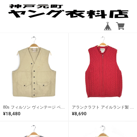
80s フィルソン ヴィンテージ ベスト ダック ハンティングベスト ドライフィニッシュティンクロス FILSON FORESTY SUPPLIERS サイズM相当 古着 CJ0121
アランクラフト アイルランド製 フィッシャーマン ウールベスト ケーブル編み フルジップ ALAN CRAFTS サイズS相当 古着 CJ0117
¥18,480
¥8,690