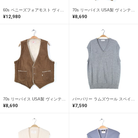
60s ペニーズフォアモスト ヴィンテージハンティングベスト ブラウンダック ショルダーパッチ 内フランネル PENNEYS FOREMOST 古着 @CCJ1033
70s リーバイス USA製 ヴィンテージボアベスト ランチベスト スモールe コーデュロイ ブラウン サイズS levis 古着 @CJ0110
¥12,980
¥8,690
70s リーバイス USA製 ヴィンテージボアベスト ランチベスト スモールe コーデュロイ ブラウン サイズL levis 古着 @CJ0109
バーバリー ラムズウール スペイン製 ベスト グレー Vネック ウールベスト BURBERRYS OF LONDON サイズL相当 古着 @CJ0102
¥8,690
¥7,590