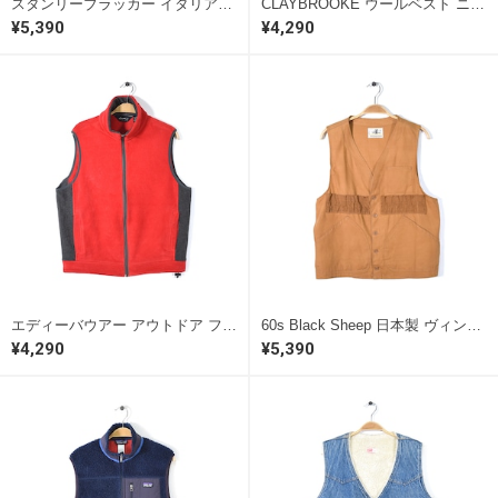
スタンリーブラッカー イタリア製 アーガイル ウールベスト ニットベスト シェットランドウール STANLEY BLACKER サイズM トラッド 古着 @CJ0088
CLAYBROOKE ウールベスト ニットベスト アクリル 薄茶 サイズM トラッド 古着 @CJ0087
¥5,390
¥4,290
エディーバウアー アウトドア フリースベスト 赤灰 EDDIE BAUER サイズS アメカジ 古着 @CJ0086
60s Black Sheep 日本製 ヴィンテージ ハンティングベスト コットンキャンバス ベージュ ブラックシープ メンズS アメカジ 古着 @CJ0085
¥4,290
¥5,390