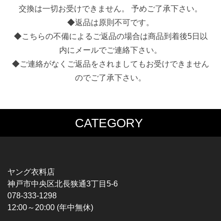
交換は一切お受けできません。 予めご了承下さい。
◆返品は原則不可です。
◆こちらの不備によるご返品の場合は商品到着後5日以
内にメールでご連絡下さい。
◆ご連絡がなくご返品をされましてもお受けできません
のでご了承下さい。
CATEGORY
MUSIC TEE
T-SHIRTS
ROCK
MOVIE / TV
HARD ROCK / METAL
CHARACTER
HARDCORE / PUNK
MOTORCYCLE
ヤング衣料店
PROGLESSIVE ROCK
CHAMPION
神戸市中央区北長狭通3丁目5-6
POPS
SPORTS
078-333-1298
SOUL / R&B
TANK TOP
12:00～20:00 (年中無休)
ROCK FESTIVAL
OTHERS