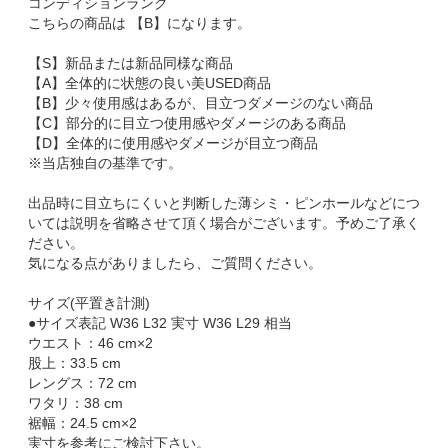
コンディションランク
こちらの商品は 【B】になります。
【S】新品または新品同様な商品
【A】全体的に状態の良い美USED商品
【B】少々使用感はあるが、目立つダメージのない商品
【C】部分的に目立つ使用感やダメージのある商品
【D】全体的に使用感やダメージが目立つ商品
※当店独自の基準です。
出品時に目立ちにくいと判断した薄シミ・ピンホールなどにつ
いては説明を省略させて頂く場合がございます。予めご了承く
ださい。
気になる点がありましたら、ご質問ください。
サイズ(平置き計測)
●サイズ表記 W36 L32 実寸 W36 L29 相当
ウエスト：46 cm×2
股上：33.5 cm
レングス：72 cm
ワタリ：38 cm
裾幅：24.5 cm×2
実寸を参考にご検討下さい。