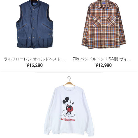
ラルフローレン オイルドベスト パイピング ブラックウォッチ 紺 ネイビー RALPH LAUREN サイズM 古着 @CJ0107
70s ペンドルトン USA製 ヴィンテージウールシャツ オープンカラー 開襟シャツ PENDLETON メンズS 古着 @CA1429
¥16,280
¥12,980