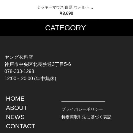
ミッキーマウス 白足 ウォルトディズニーオフィシャル スウェット ホワイト WALT DISNEY WORLD ウォルトディズニーオフィシャル サイズXL相当 古着 CF0995
¥8,690
CATEGORY
MUSIC TEE
T-SHIRTS
ROCK
MOVIE / TV
HARD ROCK / METAL
CHARACTER
HARDCORE / PUNK
MOTORCYCLE
ヤング衣料店
PROGLESSIVE ROCK
CHAMPION
神戸市中央区北長狭通3丁目5-6
POPS
SPORTS
078-333-1298
SOUL / R&B
TANK TOP
12:00～20:00 (年中無休)
ROCK FESTIVAL
OTHERS
MUSIC OTHERS
HOME
TOPS
JACKET
ABOUT
L / S SHIRT
DENIM
プライバシーポリシー
S / S SHIRT
LEATHER
NEWS
特定商取引法に基づく表記
POLO SHIRT
MILITARY
CONTACT
HAWAIIAN SHIRT
OUTDOOR