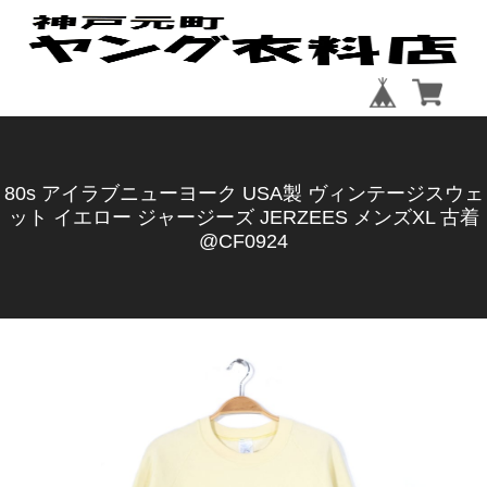
80s アイラブニューヨーク USA製 ヴィンテージスウェ
ット イエロー ジャージーズ JERZEES メンズXL 古着
@CF0924