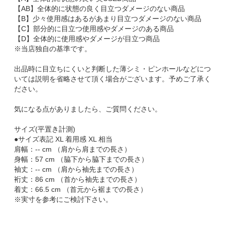
【AB】全体的に状態の良く目立つダメージのない商品
【B】少々使用感はあるがあまり目立つダメージのない商品
【C】部分的に目立つ使用感やダメージのある商品
【D】全体的に使用感やダメージが目立つ商品
※当店独自の基準です。
出品時に目立ちにくいと判断した薄シミ・ピンホールなどにつ
いては説明を省略させて頂く場合がございます。予めご了承く
ださい。
気になる点がありましたら、ご質問ください。
サイズ(平置き計測)
●サイズ表記 XL 着用感 XL 相当
肩幅：-- cm （肩から肩までの長さ）
身幅：57 cm （脇下から脇下までの長さ）
袖丈：-- cm （肩から袖先までの長さ）
裄丈：86 cm （首から袖先までの長さ）
着丈：66.5 cm （首元から裾までの長さ）
※実寸を参考にご検討下さい。