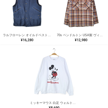
ラルフローレン オイルドベスト パイピング ブラックウォッチ 紺 ネイビー RALPH LAUREN サイズM 古着 @CJ0107
70s ペンドルトン USA製 ヴィンテージウールシャツ オープンカラー 開襟シャツ PENDLETON メンズS 古着 @CA1429
¥16,280
¥12,980
ミッキーマウス 白足 ウォルトディズニーオフィシャル スウェット ホワイト WALT DISNEY WORLD ウォルトディズニーオフィシャル サイズXL相当 古着 CF0995
¥8,690