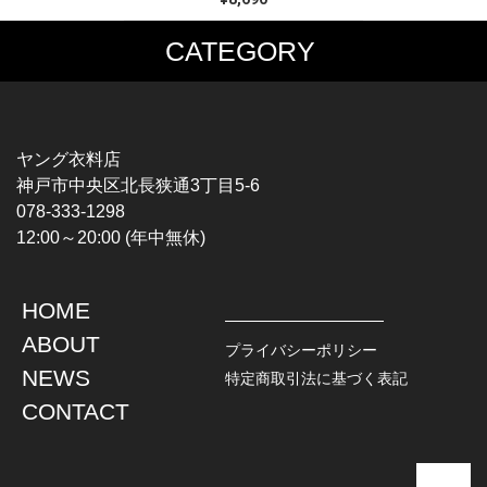
CATEGORY
MUSIC TEE
T-SHIRTS
ROCK
MOVIE / TV
HARD ROCK / METAL
CHARACTER
HARDCORE / PUNK
MOTORCYCLE
ヤング衣料店
PROGLESSIVE ROCK
CHAMPION
神戸市中央区北長狭通3丁目5-6
POPS
SPORTS
078-333-1298
SOUL / R&B
TANK TOP
12:00～20:00 (年中無休)
ROCK FESTIVAL
OTHERS
MUSIC OTHERS
HOME
TOPS
JACKET
ABOUT
L / S SHIRT
DENIM
プライバシーポリシー
S / S SHIRT
LEATHER
NEWS
特定商取引法に基づく表記
POLO SHIRT
MILITARY
CONTACT
HAWAIIAN SHIRT
OUTDOOR
BOWLING SHIRT
WORK
SWEATSHIRT
OTHERS