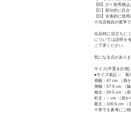
【B】少々使用感は
【C】部分的に目立
【D】全体的に使用
※当店独自の基準で
出品時に目立ちに
については説明を
ご了承ください。
気になる点がありま
サイズ(平置き計測)
●サイズ表記 -- 着
肩幅：47 cm （
身幅：57.5 cm
袖丈：59.5 cm
裄丈：-- cm （
着丈：100.5 cm
※実寸を参考にご検