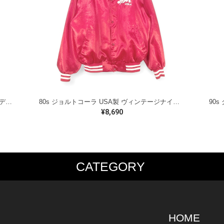
60s BARRY ATHLETIC INC. ヴィンテージカデットコート ウールコート ネイビー メルトンウール メンズS 古着 @DZ0658
80s ジョルトコーラ USA製 ヴィンテージナイロンジャケット 販促品 ノベルティー サテンジャケット JOLT COLA レッド メンズXL 古着 @DZ0715
¥8,690
CATEGORY
PS
JACKET
BOTTOMS
SHO
S SHIRT
DENIM
DENIM
BOOT
S SHIRT
LEATHER
MILITARY
DRES
O SHIRT
MILITARY
ALL IN ONE / OVER ALL
SNEA
HOME