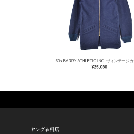
¥25,080
MUSIC TEE
T-SHIRTS
TO
ROCK
MOVIE / TV
L / 
HARD ROCK / METAL
CHARACTER
S / 
HARDCORE / PUNK
MOTORCYCLE
POL
ヤング衣料店