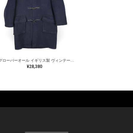
90s グローバーオール イギリス製 ヴィンテージ ダッフルコート トグル ウールコート ネイビー GLOVERALL サイズM相当 古着 DZ0799
¥28,380
ES
BAGS
GOODS
S
LEATHER
ROCKITEM
S SHOES
OUTDOOR
HAT / CAP
KER
SPORTS
ACCESSORY