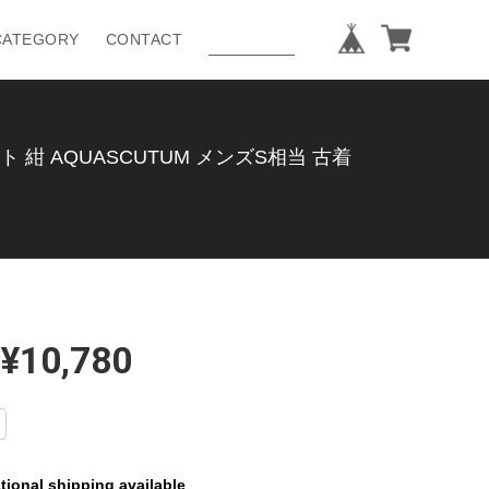
CATEGORY
CONTACT
紺 AQUASCUTUM メンズS相当 古着
¥10,780
tional shipping available