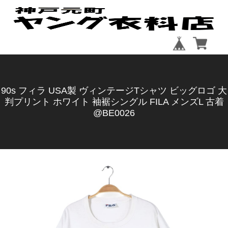
90s フィラ USA製 ヴィンテージTシャツ ビッグロゴ 大
判プリント ホワイト 袖裾シングル FILA メンズL 古着
@BE0026