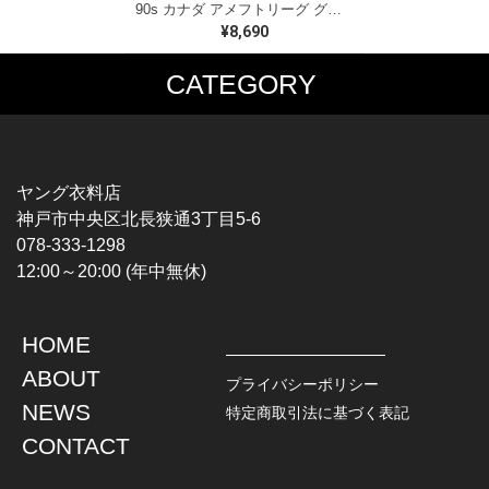
90s カナダ アメフトリーグ グレイカップ カナダ製 ヴィンテージ Tシャツ ビッグプリント シングルステッチ ホワイト WINNIPEG '91 サイズXL 古着 BZ0545
¥8,690
CATEGORY
MUSIC TEE
T-SHIRTS
ROCK
MOVIE / TV
HARD ROCK / METAL
CHARACTER
HARDCORE / PUNK
MOTORCYCLE
ヤング衣料店
PROGLESSIVE ROCK
CHAMPION
神戸市中央区北長狭通3丁目5-6
POPS
SPORTS
078-333-1298
SOUL / R&B
TANK TOP
12:00～20:00 (年中無休)
ROCK FESTIVAL
OTHERS
MUSIC OTHERS
HOME
TOPS
JACKET
ABOUT
L / S SHIRT
DENIM
プライバシーポリシー
S / S SHIRT
LEATHER
NEWS
特定商取引法に基づく表記
POLO SHIRT
MILITARY
CONTACT
HAWAIIAN SHIRT
OUTDOOR
BOWLING SHIRT
WORK