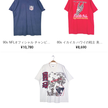
90s NFLオフィシャル チャンピオン USA製 ヴィンテージTシャツ ネイビー アメフト ヘビーコットン CHAMPION メンズXL 古着 @BD0052
80s イカイカ ハワイの戦士 美品 USA製 ヴィンテージTシャツ バックプリント レッド シングルステッチ ヘインズ サイズXL 古着 @BZ0495
¥10,780
¥8,690