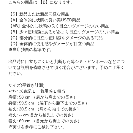
こちらの商品は 【B】になります。
【S】新品または新品同様な商品
【A】全体的に状態の良い美USED商品
【AB】全体的に状態の良く目立つダメージのない商品
【B】少々使用感はあるがあまり目立つダメージのない商品
【C】部分的に目立つ使用感やダメージのある商品
【D】全体的に使用感やダメージが目立つ商品
※当店独自の基準です。
出品時に目立ちにくいと判断した薄シミ・ピンホールなどにつ
いては説明を省略させて頂く場合がございます。予めご了承く
ださい。
サイズ(平置き計測)
●サイズ表記 L 着用感 L 相当
肩幅: 58 cm （肩から肩までの長さ）
身幅: 59.5 cm （脇下から脇下までの長さ）
袖丈: 20.5 cm （肩から袖までの長さ）
裄丈: -- cm 首から袖先までの長さ）
着丈: 69 cm （首元から裾までの長さ）
※実寸を参考にご検討下さい。