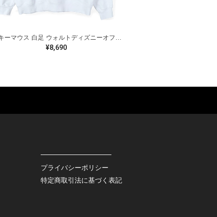
ミッキーマウス 白足 ウォルトディズニーオフィシャル スウェット ホワイト WALT DISNEY WORLD ウォルトディズニーオフィシャル サイズXL相当 古着 CF0995
¥8,690
ES
BAGS
GOODS
S
LEATHER
ROCKITEM
S SHOES
OUTDOOR
HAT / CAP
KER
SPORTS
ACCESSORY
RS
OTHERS
MISC.
プライバシーポリシー
INTERIOR
特定商取引法に基づく表記