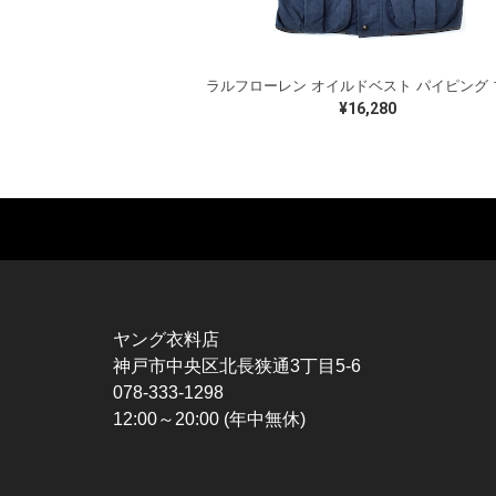
¥16,280
MUSIC TEE
T-SHIRTS
TO
ROCK
MOVIE / TV
L / 
HARD ROCK / METAL
CHARACTER
S / 
HARDCORE / PUNK
MOTORCYCLE
POL
ヤング衣料店
PROGLESSIVE ROCK
CHAMPION
HAW
神戸市中央区北長狭通3丁目5-6
POPS
SPORTS
BOW
078-333-1298
SOUL / R&B
TANK TOP
SWE
12:00～20:00 (年中無休)
ROCK FESTIVAL
OTHERS
SWE
MUSIC OTHERS
SW
CAR