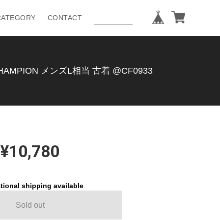
CATEGORY
CONTACT
PION メンズL相当 古着 @CF0933
¥10,780
tional shipping available
Sold out