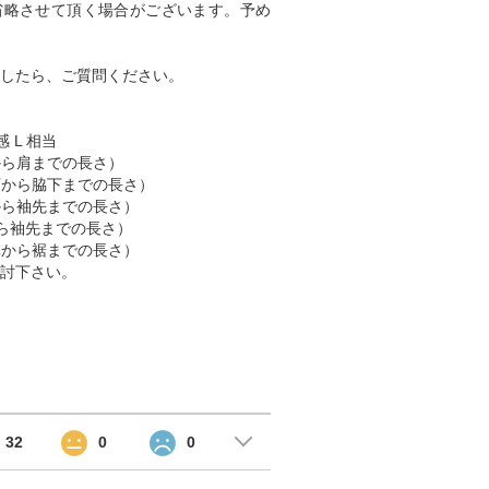
省略させて頂く場合がございます。予め
したら、ご質問ください。
 L 相当
肩から肩までの長さ）
脇下から脇下までの長さ）
肩から袖先までの長さ）
首から袖先までの長さ）
首元から裾までの長さ）
討下さい。
32
0
0