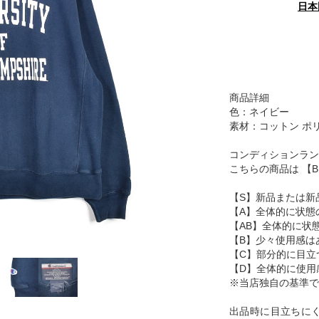
日本
商品詳細
色：ネイビー
素材：コットン ポ
コンディションラン
こちらの商品は 【
【S】新品または新
【A】全体的に状態
【AB】全体的に状
【B】少々使用感は
【C】部分的に目立
【D】全体的に使用
※当店独自の基準で
出品時に目立ちに