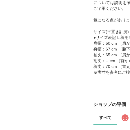
については説明を
ご了承ください。
気になる点がありま
サイズ(平置き計測)
●サイズ表記 L 着用感
肩幅：60 cm （
身幅：67 cm （
袖丈：65 cm （
裄丈：-- cm （
着丈：70 cm （
※実寸を参考にご検
ショップの評価
すべて