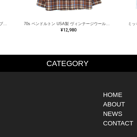
ラルフローレン オイルドベスト パイピング ブラックウォッチ 紺 ネイビー RALPH LAUREN サイズM 古着 @CJ0107
70s ペンドルトン USA製 ヴィンテージウールシャツ オープンカラー 開襟シャツ PENDLETON メンズS 古着 @CA1429
¥12,980
CATEGORY
PS
JACKET
BOTTOMS
SHO
S SHIRT
DENIM
DENIM
BOOT
S SHIRT
LEATHER
MILITARY
DRES
O SHIRT
MILITARY
ALL IN ONE / OVER ALL
SNEA
HOME
AIIAN SHIRT
OUTDOOR
OTHERS
OTHE
ABOUT
LING SHIRT
WORK
NEWS
ATSHIRT
OTHERS
AT PARKA
CONTACT
EATER
DIGAN