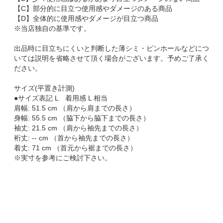
【C】部分的に目立つ使用感やダメージのある商品
【D】全体的に使用感やダメージが目立つ商品
※当店独自の基準です。
出品時に目立ちにくいと判断した薄シミ・ピンホールなどにつ
いては説明を省略させて頂く場合がございます。予めご了承く
ださい。
サイズ(平置き計測)
●サイズ表記 L 着用感 L 相当
肩幅: 51.5 cm （肩から肩までの長さ）
身幅: 55.5 cm （脇下から脇下までの長さ）
袖丈: 21.5 cm （肩から袖先までの長さ）
裄丈: -- cm （首から袖先までの長さ）
着丈: 71 cm （首元から裾までの長さ）
※実寸を参考にご検討下さい。