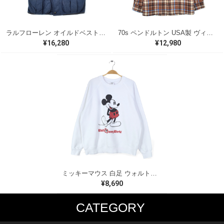
ラルフローレン オイルドベスト パイピング ブラックウォッチ 紺 ネイビー RALPH LAUREN サイズM 古着 @CJ0107
70s ペンドルトン USA製 ヴィンテージウールシャツ オープンカラー 開襟シャツ PENDLETON メンズS 古着 @CA1429
¥16,280
¥12,980
ミッキーマウス 白足 ウォルトディズニーオフィシャル スウェット ホワイト WALT DISNEY WORLD ウォルトディズニーオフィシャル サイズXL相当 古着 CF0995
¥8,690
CATEGORY
MUSIC TEE
T-SHIRTS