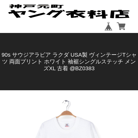
90s サウジアラビア ラクダ USA製 ヴィンテージTシャ
ツ 両面プリント ホワイト 袖裾シングルステッチ メン
ズXL 古着 @BZ0383