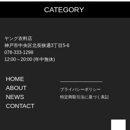
CATEGORY
MUSIC TEE
T-SHIRTS
ROCK
MOVIE / TV
HARD ROCK / METAL
CHARACTER
HARDCORE / PUNK
MOTORCYCLE
ヤング衣料店
PROGLESSIVE ROCK
CHAMPION
神戸市中央区北長狭通3丁目5-6
POPS
SPORTS
078-333-1298
SOUL / R&B
TANK TOP
12:00～20:00 (年中無休)
ROCK FESTIVAL
OTHERS
MUSIC OTHERS
HOME
TOPS
JACKET
ABOUT
L / S SHIRT
DENIM
プライバシーポリシー
S / S SHIRT
LEATHER
NEWS
特定商取引法に基づく表記
POLO SHIRT
MILITARY
CONTACT
HAWAIIAN SHIRT
OUTDOOR
BOWLING SHIRT
WORK
SWEATSHIRT
OTHERS
SWEAT PARKA