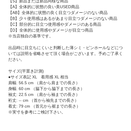
【S】新品または新品同様な商品
【A】全体的に状態の良い美USED商品
【AB】全体的に状態の良く目立つダメージのない商品
【B】少々使用感はあるがあまり目立つダメージのない商品
【C】部分的に目立つ使用感やダメージのある商品
【D】全体的に使用感やダメージが目立つ商品
※当店独自の基準です。
出品時に目立ちにくいと判断した薄シミ・ピンホールなどにつ
いては説明を省略させて頂く場合がございます。予めご了承く
ださい。
サイズ(平置き計測)
●サイズ表記 XL 着用感 XL 相当
肩幅: 56.5 cm （肩から肩までの長さ）
身幅: 60 cm （脇下から脇下までの長さ）
袖丈: 22.5 cm （肩から袖までの長さ）
裄丈: -- cm （首から袖先までの長さ）
着丈: 79 cm （首元から裾までの長さ）
※実寸を参考にご検討下さい。