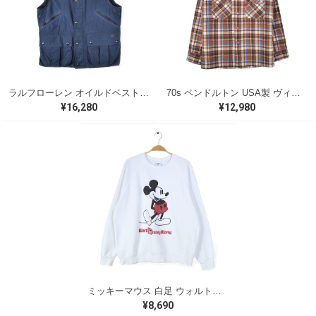
ラルフローレン オイルドベスト パイピング ブラックウォッチ 紺 ネイビー RALPH LAUREN サイズM 古着 @CJ0107
70s ペンドルトン USA製 ヴィンテージウールシャツ オープンカラー 開襟シャツ PENDLETON メンズS 古着 @CA1429
¥16,280
¥12,980
ミッキーマウス 白足 ウォルトディズニーオフィシャル スウェット ホワイト WALT DISNEY WORLD ウォルトディズニーオフィシャル サイズXL相当 古着 CF0995
¥8,690