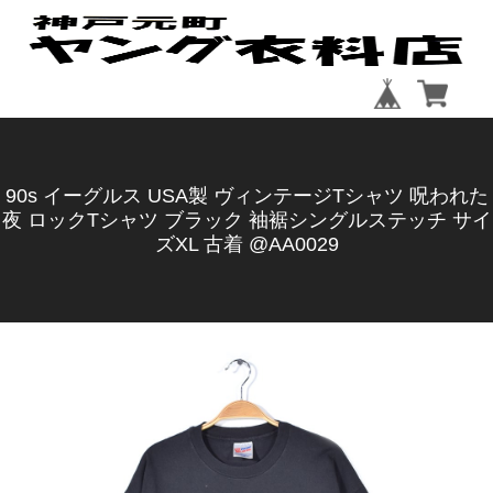
90s イーグルス USA製 ヴィンテージTシャツ 呪われた
夜 ロックTシャツ ブラック 袖裾シングルステッチ サイ
ズXL 古着 @AA0029