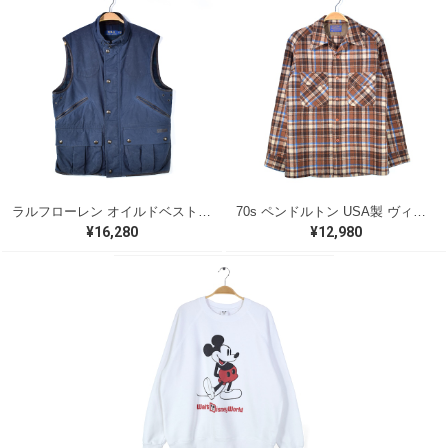
ラルフローレン オイルドベスト パイピング ブラックウォッチ 紺 ネイビー RALPH LAUREN サイズM 古着 @CJ0107
70s ペンドルトン USA製 ヴィンテージウールシャツ オープンカラー 開襟シャツ PENDLETON メンズS 古着 @CA1429
¥16,280
¥12,980