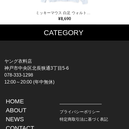
ミッキーマウス 白足 ウォルトディズニーオフィシャル スウェット ホワイト WALT DISNEY WORLD ウォルトディズニーオフィシャル サイズXL相当 古着 CF0995
¥8,690
CATEGORY
MUSIC TEE
T-SHIRTS
ROCK
MOVIE / TV
HARD ROCK / METAL
CHARACTER
HARDCORE / PUNK
MOTORCYCLE
ヤング衣料店
PROGLESSIVE ROCK
CHAMPION
神戸市中央区北長狭通3丁目5-6
POPS
SPORTS
078-333-1298
SOUL / R&B
TANK TOP
12:00～20:00 (年中無休)
ROCK FESTIVAL
OTHERS
MUSIC OTHERS
HOME
TOPS
JACKET
ABOUT
L / S SHIRT
DENIM
プライバシーポリシー
S / S SHIRT
LEATHER
NEWS
特定商取引法に基づく表記
POLO SHIRT
MILITARY
CONTACT