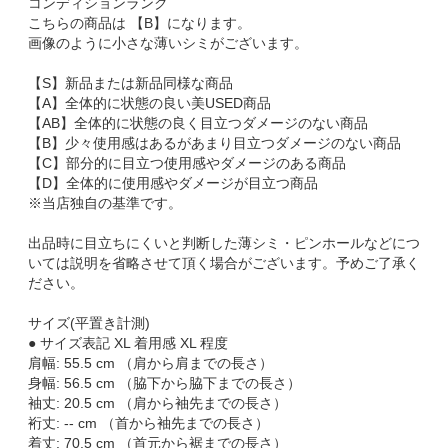
コンディションランク
こちらの商品は 【B】になります。
画像のように小さな薄いシミがございます。
【S】新品または新品同様な商品
【A】全体的に状態の良い美USED商品
【AB】全体的に状態の良く目立つダメージのない商品
【B】少々使用感はあるがあまり目立つダメージのない商品
【C】部分的に目立つ使用感やダメージのある商品
【D】全体的に使用感やダメージが目立つ商品
※当店独自の基準です。
出品時に目立ちにくいと判断した薄シミ・ピンホールなどにつ
いては説明を省略させて頂く場合がございます。予めご了承く
ださい。
サイズ(平置き計測)
● サイズ表記 XL 着用感 XL 程度
肩幅: 55.5 cm （肩から肩までの長さ）
身幅: 56.5 cm （脇下から脇下までの長さ）
袖丈: 20.5 cm （肩から袖先までの長さ）
裄丈: -- cm （首から袖先までの長さ）
着丈: 70.5 cm （首元から裾までの長さ）