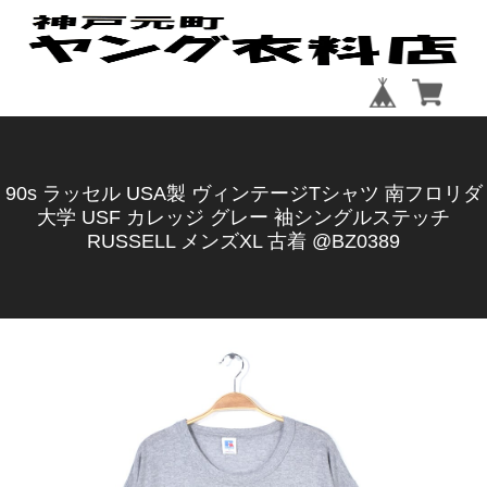
90s ラッセル USA製 ヴィンテージTシャツ 南フロリダ
大学 USF カレッジ グレー 袖シングルステッチ
RUSSELL メンズXL 古着 @BZ0389