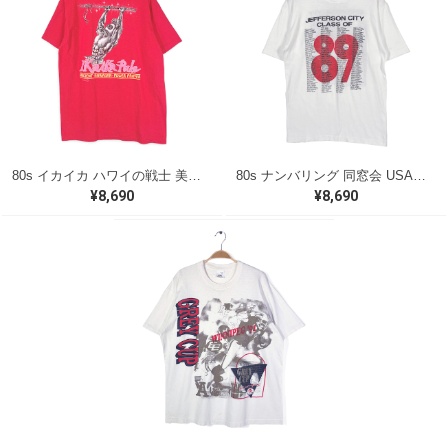
80s イカイカ ハワイの戦士 美品 USA製 ヴィンテージTシャツ バックプリント レッド シングルステッチ ヘインズ サイズXL 古着 @BZ0495
80s ナンバリング 同窓会 USA製 ヴィンテージ Tシャツ シグナル シングルステッチ JEFFRSON CITY サイズL 古着 BZ0538
¥8,690
¥8,690