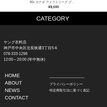
90s カナダ アメフトリーグ グレイカップ カナダ製 ヴィンテージ Tシャツ ビッグプリント シングルステッチ ホワイト WINNIPEG '91 サイズXL 古着 BZ0545
¥8,690
CATEGORY
MUSIC TEE
T-SHIRTS
ROCK
MOVIE / TV
HARD ROCK / METAL
CHARACTER
HARDCORE / PUNK
MOTORCYCLE
ヤング衣料店
PROGLESSIVE ROCK
CHAMPION
神戸市中央区北長狭通3丁目5-6
POPS
SPORTS
078-333-1298
SOUL / R&B
TANK TOP
12:00～20:00 (年中無休)
ROCK FESTIVAL
OTHERS
MUSIC OTHERS
HOME
TOPS
JACKET
ABOUT
L / S SHIRT
DENIM
プライバシーポリシー
S / S SHIRT
LEATHER
NEWS
特定商取引法に基づく表記
POLO SHIRT
MILITARY
CONTACT
HAWAIIAN SHIRT
OUTDOOR
BOWLING SHIRT
WORK