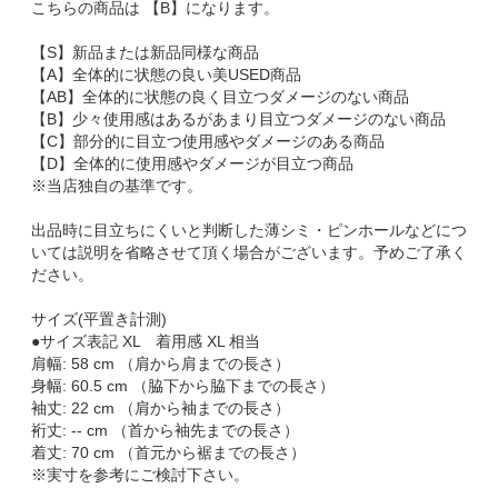
こちらの商品は 【B】になります。
【S】新品または新品同様な商品
【A】全体的に状態の良い美USED商品
【AB】全体的に状態の良く目立つダメージのない商品
【B】少々使用感はあるがあまり目立つダメージのない商品
【C】部分的に目立つ使用感やダメージのある商品
【D】全体的に使用感やダメージが目立つ商品
※当店独自の基準です。
出品時に目立ちにくいと判断した薄シミ・ピンホールなどにつ
いては説明を省略させて頂く場合がございます。予めご了承く
ださい。
サイズ(平置き計測)
●サイズ表記 XL 着用感 XL 相当
肩幅: 58 cm （肩から肩までの長さ）
身幅: 60.5 cm （脇下から脇下までの長さ）
袖丈: 22 cm （肩から袖までの長さ）
裄丈: -- cm （首から袖先までの長さ）
着丈: 70 cm （首元から裾までの長さ）
※実寸を参考にご検討下さい。