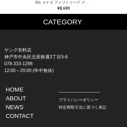
90s カナダ アメフトリーグ グレイカップ カナダ製 ヴィンテージ Tシャツ ビッグプリント シングルステッチ ホワイト WINNIPEG '91 サイズXL 古着 BZ0545
¥8,690
CATEGORY
MUSIC TEE
T-SHIRTS
ROCK
MOVIE / TV
HARD ROCK / METAL
CHARACTER
HARDCORE / PUNK
MOTORCYCLE
ヤング衣料店
PROGLESSIVE ROCK
CHAMPION
神戸市中央区北長狭通3丁目5-6
POPS
SPORTS
078-333-1298
SOUL / R&B
TANK TOP
12:00～20:00 (年中無休)
ROCK FESTIVAL
OTHERS
MUSIC OTHERS
HOME
TOPS
JACKET
ABOUT
L / S SHIRT
DENIM
プライバシーポリシー
S / S SHIRT
LEATHER
NEWS
特定商取引法に基づく表記
POLO SHIRT
MILITARY
CONTACT
HAWAIIAN SHIRT
OUTDOOR
BOWLING SHIRT
WORK