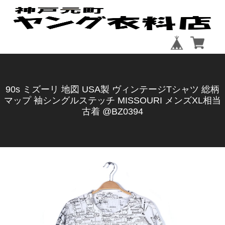
90s ミズーリ 地図 USA製 ヴィンテージTシャツ 総柄
マップ 袖シングルステッチ MISSOURI メンズXL相当
古着 @BZ0394