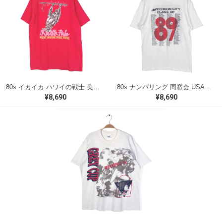
80s イカイカ ハワイの戦士 美品 USA製 ヴィンテージTシャツ バックプリント レッド シングルステッチ ヘインズ サイズXL 古着 @BZ0495
80s ナンバリング 同窓会 USA製 ヴィンテージ Tシャツ シグナル シングルステッチ JEFFRSON CITY サイズL 古着 BZ0538
¥8,690
¥8,690