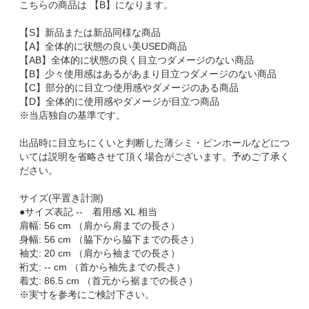
こちらの商品は 【B】になります。
【S】新品または新品同様な商品
【A】全体的に状態の良い美USED商品
【AB】全体的に状態の良く目立つダメージのない商品
【B】少々使用感はあるがあまり目立つダメージのない商品
【C】部分的に目立つ使用感やダメージのある商品
【D】全体的に使用感やダメージが目立つ商品
※当店独自の基準です。
出品時に目立ちにくいと判断した薄シミ・ピンホールなどにつ
いては説明を省略させて頂く場合がございます。予めご了承く
ださい。
サイズ(平置き計測)
●サイズ表記 -- 着用感 XL 相当
肩幅: 56 cm （肩から肩までの長さ）
身幅: 56 cm （脇下から脇下までの長さ）
袖丈: 20 cm （肩から袖までの長さ）
裄丈: -- cm （首から袖先までの長さ）
着丈: 86.5 cm （首元から裾までの長さ）
※実寸を参考にご検討下さい。