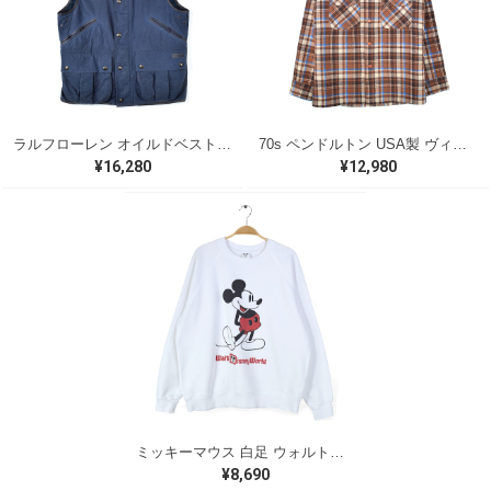
ラルフローレン オイルドベスト パイピング ブラックウォッチ 紺 ネイビー RALPH LAUREN サイズM 古着 @CJ0107
70s ペンドルトン USA製 ヴィンテージウールシャツ オープンカラー 開襟シャツ PENDLETON メンズS 古着 @CA1429
¥16,280
¥12,980
ミッキーマウス 白足 ウォルトディズニーオフィシャル スウェット ホワイト WALT DISNEY WORLD ウォルトディズニーオフィシャル サイズXL相当 古着 CF0995
¥8,690