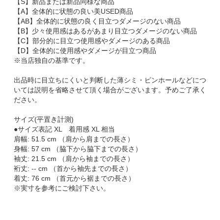
【S】新品または新品同様な商品
【A】全体的に状態の良い美USED商品
【AB】全体的に状態の良く目立つダメージのない商品
【B】少々使用感はあるがあまり目立つダメージのない商品
【C】部分的に目立つ使用感やダメージのある商品
【D】全体的に使用感やダメージが目立つ商品
※当店独自の基準です。
出品時に目立ちにくいと判断した薄シミ・ピンホールなどにつ
いては説明を省略させて頂く場合がございます。予めご了承く
ださい。
サイズ(平置き計測)
●サイズ表記 XL 着用感 XL 相当
肩幅: 51.5 cm （肩から肩までの長さ）
身幅: 57 cm （脇下から脇下までの長さ）
袖丈: 21.5 cm （肩から袖までの長さ）
裄丈: -- cm （首から袖先までの長さ）
着丈: 76 cm （首元から裾までの長さ）
※実寸を参考にご検討下さい。