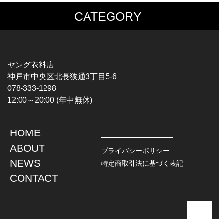
CATEGORY
MUSIC TEE
T-SHIRTS
ROCK
MOVIE / TV
HARD ROCK / METAL
CHARACTER
HARDCORE / PUNK
MOTORCYCLE
ヤング衣料店
PROGLESSIVE ROCK
CHAMPION
神戸市中央区北長狭通3丁目5-6
POPS
SPORTS
078-333-1298
SOUL / R&B
TANK TOP
12:00～20:00 (年中無休)
ROCK FESTIVAL
OTHERS
MUSIC OTHERS
HOME
TOPS
JACKET
ABOUT
L / S SHIRT
DENIM
プライバシーポリシー
S / S SHIRT
LEATHER
NEWS
特定商取引法に基づく表記
POLO SHIRT
MILITARY
CONTACT
HAWAIIAN SHIRT
OUTDOOR
BOWLING SHIRT
WORK
SWEATSHIRT
OTHERS
SWEAT PARKA