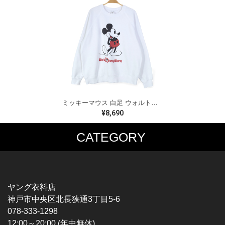
ミッキーマウス 白足 ウォルトディズニーオフィシャル スウェット ホワイト WALT DISNEY WORLD ウォルトディズニーオフィシャル サイズXL相当 古着 CF0995
¥8,690
CATEGORY
MUSIC TEE
T-SHIRTS
ROCK
MOVIE / TV
HARD ROCK / METAL
CHARACTER
HARDCORE / PUNK
MOTORCYCLE
ヤング衣料店
PROGLESSIVE ROCK
CHAMPION
神戸市中央区北長狭通3丁目5-6
POPS
SPORTS
078-333-1298
SOUL / R&B
TANK TOP
12:00～20:00 (年中無休)