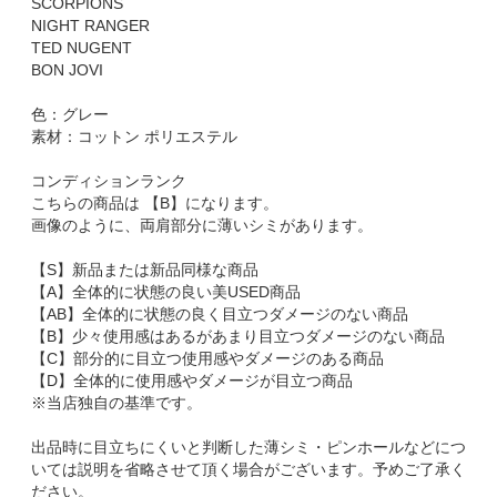
SCORPIONS
NIGHT RANGER
TED NUGENT
BON JOVI
色：グレー
素材：コットン ポリエステル
コンディションランク
こちらの商品は 【B】になります。
画像のように、両肩部分に薄いシミがあります。
【S】新品または新品同様な商品
【A】全体的に状態の良い美USED商品
【AB】全体的に状態の良く目立つダメージのない商品
【B】少々使用感はあるがあまり目立つダメージのない商品
【C】部分的に目立つ使用感やダメージのある商品
【D】全体的に使用感やダメージが目立つ商品
※当店独自の基準です。
出品時に目立ちにくいと判断した薄シミ・ピンホールなどにつ
いては説明を省略させて頂く場合がございます。予めご了承く
ださい。