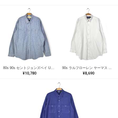
80s 90s セントジョンズベイ USA製 ヴィンテージ ヘリンボーンシャツ 長袖シャツ ST. JOHN'S BAY サイズXL 古着 CA1512
90s ラルフローレン ヤーマス ボタンダウンシャツ ヘリンボーン生地 ホワイト 白同色ポニー ワンポイントロゴ 長袖シャツ RALPH LAUREN YARMOUTH サイズL相当 古着 CA1539
¥10,780
¥8,690