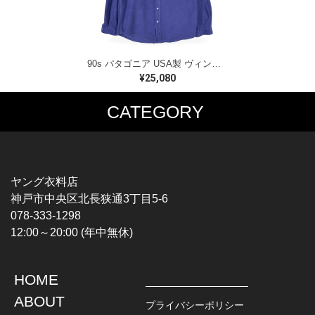
90s パタゴニア USA製 ヴィンテージ フリースオーバーシャツ パープル シンチラ PATAGONIA サイズM CA1566
¥25,080
CATEGORY
MUSIC TEE
T-SHIRTS
ROCK
MOVIE / TV
HARD ROCK / METAL
CHARACTER
HARDCORE / PUNK
MOTORCYCLE
ヤング衣料店
PROGLESSIVE ROCK
CHAMPION
神戸市中央区北長狭通3丁目5-6
POPS
SPORTS
078-333-1298
SOUL / R&B
TANK TOP
12:00～20:00 (年中無休)
ROCK FESTIVAL
OTHERS
MUSIC OTHERS
HOME
TOPS
JACKET
ABOUT
L / S SHIRT
DENIM
プライバシーポリシー