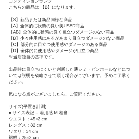
コンディションランク
こちらの商品は 【B】になります。
【S】新品または新品同様な商品
【A】全体的に状態の良い美USED商品
【AB】全体的に状態の良く目立つダメージのない商品
【B】少々使用感はあるがあまり目立つダメージのない商品
【C】部分的に目立つ使用感やダメージのある商品
【D】全体的に使用感やダメージが目立つ商品
※当店独自の基準です。
出品時に目立ちにくいと判断した薄シミ・ピンホールなどにつ
いては説明を省略させて頂く場合がございます。予めご了承く
ださい。
気になる点がございましたら、ご質問ください。
サイズ(平置き計測)
● サイズ表記 -- 着用感 M 相当
ウエスト：45×2 cm
レングス：82 cm
ワタリ：34 cm
裾幅：25×2 cm