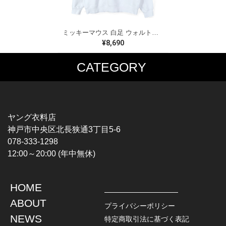
ミッキーマウス 白足 ウォルトディズニーオフィシャル スウェット ホワイト WALT DISNEY WORLD ウォルトディズニーオフィシャル サイズXL相当 古着 CF0995
¥8,690
CATEGORY
MUSIC TEE
T-SHIRTS
ROCK
MOVIE / TV
HARD ROCK / METAL
CHARACTER
HARDCORE / PUNK
MOTORCYCLE
ヤング衣料店
PROGLESSIVE ROCK
CHAMPION
神戸市中央区北長狭通3丁目5-6
POPS
SPORTS
078-333-1298
SOUL / R&B
TANK TOP
12:00～20:00 (年中無休)
ROCK FESTIVAL
OTHERS
MUSIC OTHERS
HOME
TOPS
JACKET
ABOUT
L / S SHIRT
DENIM
プライバシーポリシー
S / S SHIRT
LEATHER
NEWS
特定商取引法に基づく表記