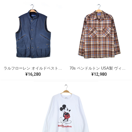
ラルフローレン オイルドベスト パイピング ブラックウォッチ 紺 ネイビー RALPH LAUREN サイズM 古着 @CJ0107
70s ペンドルトン USA製 ヴィンテージウールシャツ オープンカラー 開襟シャツ PENDLETON メンズS 古着 @CA1429
¥16,280
¥12,980