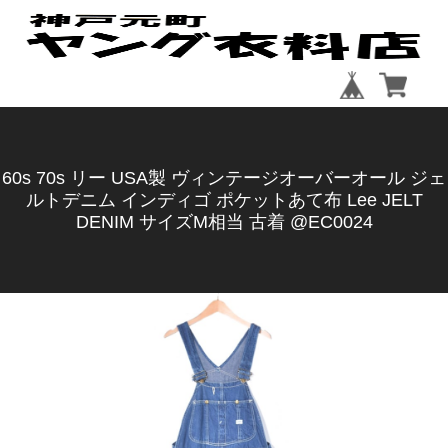
60s 70s リー USA製 ヴィンテージオーバーオール ジェ
ルトデニム インディゴ ポケットあて布 Lee JELT
DENIM サイズM相当 古着 @EC0024