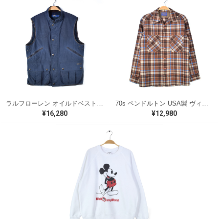
ラルフローレン オイルドベスト パイピング ブラックウォッチ 紺 ネイビー RALPH LAUREN サイズM 古着 @CJ0107
70s ペンドルトン USA製 ヴィンテージウールシャツ オープンカラー 開襟シャツ PENDLETON メンズS 古着 @CA1429
¥16,280
¥12,980