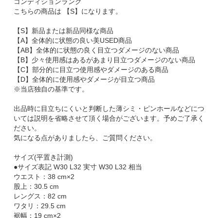
コンディションランク
こちらの商品は 【S】になります。
【S】新品または新品同様な商品
【A】全体的に状態の良い美USED商品
【AB】全体的に状態の良く目立つダメージのない商品
【B】少々使用感はあるがあまり目立つダメージのない商品
【C】部分的に目立つ使用感やダメージのある商品
【D】全体的に使用感やダメージが目立つ商品
※当店独自の基準です。
出品時に目立ちにくいと判断した薄シミ・ピンホールなどにつ
いては説明を省略させて頂く場合がございます。予めご了承く
ださい。
気になる点がありましたら、ご質問ください。
サイズ(平置き計測)
●サイズ表記 W30 L32 実寸 W30 L32 相当
ウエスト：38 cm×2
股上：30.5 cm
レングス：82 cm
ワタリ：29.5 cm
裾幅：19 cm×2