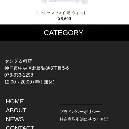
ミッキーマウス 白足 ウォルトディズニーオフィシャル スウェット ホワイト WALT DISNEY WORLD ウォルトディズニーオフィシャル サイズXL相当 古着 CF0995
¥8,690
CATEGORY
MUSIC TEE
T-SHIRTS
ROCK
MOVIE / TV
HARD ROCK / METAL
CHARACTER
HARDCORE / PUNK
MOTORCYCLE
ヤング衣料店
PROGLESSIVE ROCK
CHAMPION
神戸市中央区北長狭通3丁目5-6
POPS
SPORTS
078-333-1298
SOUL / R&B
TANK TOP
12:00～20:00 (年中無休)
ROCK FESTIVAL
OTHERS
MUSIC OTHERS
HOME
TOPS
JACKET
ABOUT
L / S SHIRT
DENIM
プライバシーポリシー
S / S SHIRT
LEATHER
NEWS
特定商取引法に基づく表記
POLO SHIRT
MILITARY
CONTACT