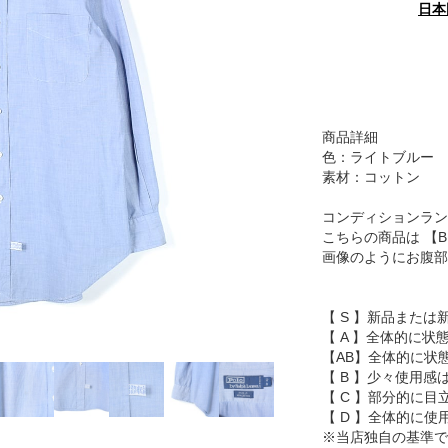
日本
商品詳細
色：ライトブルー
素材：コットン
コンディションラン
こちらの商品は 【
画像のようにお腹部
【 S 】新品または
【 A 】全体的に状
【AB】全体的に状
【 B 】少々使用
【 C 】部分的に
【 D 】全体的に
※当店独自の基準で