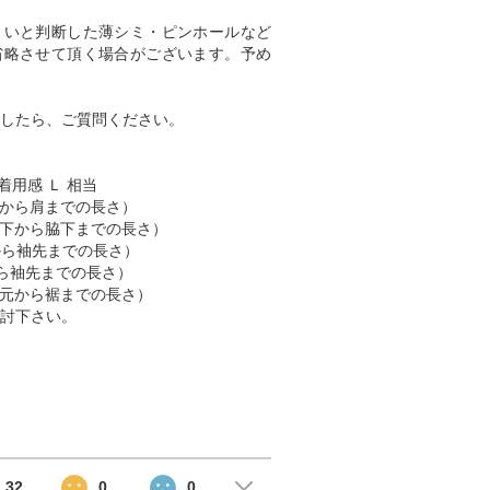
くいと判断した薄シミ・ピンホールなど
省略させて頂く場合がございます。予め
したら、ご質問ください。
 着用感 Ｌ 相当
（肩から肩までの長さ）
 （脇下から脇下までの長さ）
肩から袖先までの長さ）
首から袖先までの長さ）
 （首元から裾までの長さ）
討下さい。
32
0
0