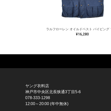
¥16,280
MUSIC TEE
T-SHIRTS
TO
ROCK
MOVIE / TV
L / 
HARD ROCK / METAL
CHARACTER
S / 
HARDCORE / PUNK
MOTORCYCLE
POL
ヤング衣料店
PROGLESSIVE ROCK
CHAMPION
HAW
神戸市中央区北長狭通3丁目5-6
POPS
SPORTS
BOW
078-333-1298
SOUL / R&B
TANK TOP
SWE
12:00～20:00 (年中無休)
ROCK FESTIVAL
OTHERS
SWE