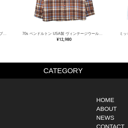
ラルフローレン オイルドベスト パイピング ブラックウォッチ 紺 ネイビー RALPH LAUREN サイズM 古着 @CJ0107
70s ペンドルトン USA製 ヴィンテージウールシャツ オープンカラー 開襟シャツ PENDLETON メンズS 古着 @CA1429
¥12,980
CATEGORY
PS
JACKET
BOTTOMS
SHO
S SHIRT
DENIM
DENIM
BOOT
S SHIRT
LEATHER
MILITARY
DRES
O SHIRT
MILITARY
ALL IN ONE / OVER ALL
SNEA
HOME
AIIAN SHIRT
OUTDOOR
OTHERS
OTHE
ABOUT
LING SHIRT
WORK
NEWS
ATSHIRT
OTHERS
AT PARKA
CONTACT