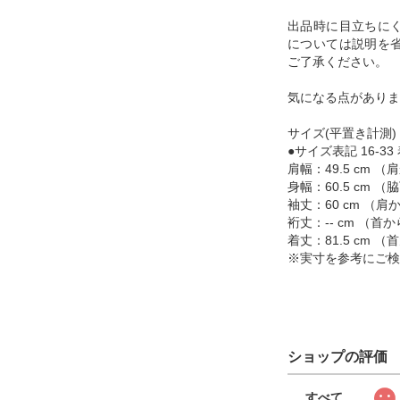
出品時に目立ちに
については説明を
ご了承ください。
気になる点がありま
サイズ(平置き計測)
●サイズ表記 16-33
肩幅：49.5 cm 
身幅：60.5 cm
袖丈：60 cm （
裄丈：-- cm （
着丈：81.5 cm
※実寸を参考にご検
ショップの評価
すべて