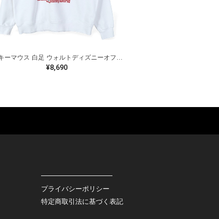
ミッキーマウス 白足 ウォルトディズニーオフィシャル スウェット ホワイト WALT DISNEY WORLD ウォルトディズニーオフィシャル サイズXL相当 古着 CF0995
¥8,690
ES
BAGS
GOODS
S
LEATHER
ROCKITEM
S SHOES
OUTDOOR
HAT / CAP
KER
SPORTS
ACCESSORY
RS
OTHERS
MISC.
プライバシーポリシー
INTERIOR
特定商取引法に基づく表記