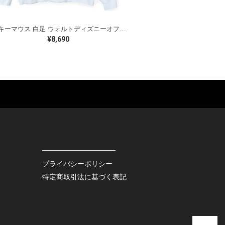
ミッキーマウス 白足 ウォルトディズニーオフィシャル スウェット ホワイト WALT DISNEY WORLD ウォルトディズニーオフィシャル サイズXL相当 古着 CF0995
¥8,690
ES
BAGS
GOODS
S
LEATHER
ROCKITEM
S SHOES
OUTDOOR
HAT / CAP
KER
SPORTS
ACCESSORY
RS
OTHERS
MISC.
プライバシーポリシー
INTERIOR
特定商取引法に基づく表記