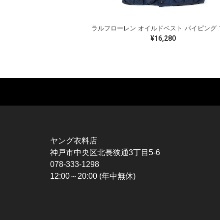
¥16,280
MUSIC TEE
T-SHIRTS
TO
ROCK
MOVIE / TV
L / 
HARD ROCK / METAL
CHARACTER
S / 
HARDCORE / PUNK
MOTORCYCLE
POL
ヤング衣料店
PROGLESSIVE ROCK
CHAMPION
HAW
神戸市中央区北長狭通3丁目5-6
POPS
SPORTS
BOW
078-333-1298
SOUL / R&B
TANK TOP
SWE
12:00～20:00 (年中無休)
ROCK FESTIVAL
OTHERS
SWE
MUSIC OTHERS
SW
CAR
VES