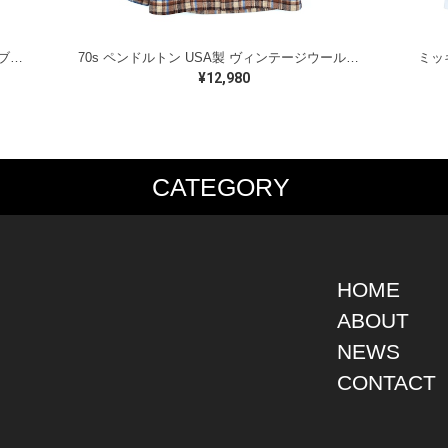
ラルフローレン オイルドベスト パイピング ブラックウォッチ 紺 ネイビー RALPH LAUREN サイズM 古着 @CJ0107
70s ペンドルトン USA製 ヴィンテージウールシャツ オープンカラー 開襟シャツ PENDLETON メンズS 古着 @CA1429
¥12,980
CATEGORY
PS
JACKET
BOTTOMS
SHO
S SHIRT
DENIM
DENIM
BOOT
S SHIRT
LEATHER
MILITARY
DRES
O SHIRT
MILITARY
ALL IN ONE / OVER ALL
SNEA
HOME
AIIAN SHIRT
OUTDOOR
OTHERS
OTHE
ABOUT
LING SHIRT
WORK
NEWS
ATSHIRT
OTHERS
AT PARKA
CONTACT
EATER
DIGAN
T