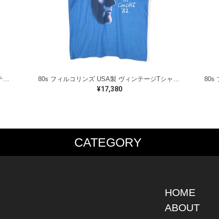
70s リッキーリージョーンズ USA製 ヴィンテージTシャツ ロックTシャツ 浪漫 DOYT DOYT RICKIE LEE JONES グレー メンズS 古着 @AAA1418
80s フィルコリンズ USA製 ヴィンテージTシャツ ロックTシャツ ジェネシス PHIL COLLINS GENESIS スクリーンスター メンズL 古着 @AAA1554
¥17,380
CATEGORY
PS
JACKET
BOTTOMS
SHO
S SHIRT
DENIM
DENIM
BOOT
S SHIRT
LEATHER
MILITARY
DRES
O SHIRT
MILITARY
ALL IN ONE / OVER ALL
SNEA
HOME
AIIAN SHIRT
OUTDOOR
OTHERS
OTHE
ABOUT
LING SHIRT
WORK