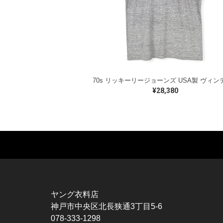
¥28,380
MUSIC TEE
T-SHIRTS
TO
ROCK
MOVIE / TV
L / 
HARD ROCK / METAL
CHARACTER
S / 
HARDCORE / PUNK
MOTORCYCLE
POL
ヤング衣料店
PROGLESSIVE ROCK
CHAMPION
HAW
神戸市中央区北長狭通3丁目5-6
POPS
SPORTS
BOW
078-333-1298