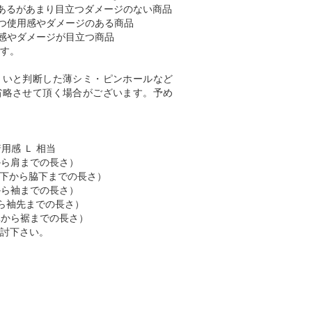
あるがあまり目立つダメージのない商品
つ使用感やダメージのある商品
感やダメージが目立つ商品
す。
くいと判断した薄シミ・ピンホールなど
省略させて頂く場合がございます。予め
用感 Ｌ 相当
肩から肩までの長さ）
 （脇下から脇下までの長さ）
肩から袖までの長さ）
首から袖先までの長さ）
首元から裾までの長さ）
討下さい。