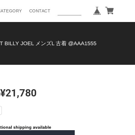
CATEGORY
CONTACT
LY JOEL メンズL 古着 @AAA1555
¥21,780
tional shipping available