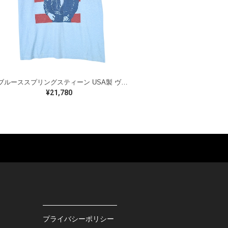
80s ブルーススプリングスティーン USA製 ヴィンテージTシャツ ロックTシャツ BORN IN THE USA BRUCE SPRINGSTEEN メンズM 古着 @AAA1523
¥21,780
ES
BAGS
GOODS
S
LEATHER
ROCKITEM
S SHOES
OUTDOOR
HAT / CAP
KER
SPORTS
ACCESSORY
RS
OTHERS
MISC.
プライバシーポリシー
INTERIOR