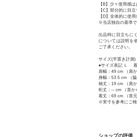
【B】少々使用感は
【C】部分的に目立
【D】全体的に使用
※当店独自の基準で
出品時に目立ちに
については説明を
ご了承ください。
サイズ(平置き計測)
●サイズ表記 Ｌ 着
肩幅：49 cm （
身幅：53.5 cm
袖丈：19 cm （
裄丈：-- cm （
着丈：69 cm （
※実寸を参考にご検
ショップの評価