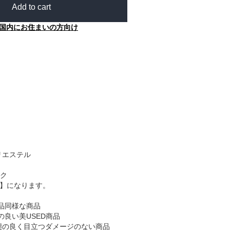
Add to cart
国内にお住まいの方向け
リエステル
ク
B】になります。
品同様な商品
の良い美USED商品
態の良く目立つダメージのない商品