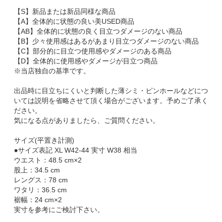
【S】新品または新品同様な商品
【A】全体的に状態の良い美USED商品
【AB】全体的に状態の良く目立つダメージのない商品
【B】少々使用感はあるがあまり目立つダメージのない商品
【C】部分的に目立つ使用感やダメージのある商品
【D】全体的に使用感やダメージが目立つ商品
※当店独自の基準です。
出品時に目立ちにくいと判断した薄シミ・ピンホールなどにつ
いては説明を省略させて頂く場合がございます。予めご了承く
ださい。
気になる点がありましたら、ご質問ください。
サイズ(平置き計測)
●サイズ表記 XL W42-44 実寸 W38 相当
ウエスト：48.5 cm×2
股上：34.5 cm
レングス：78 cm
ワタリ：36.5 cm
裾幅：24 cm×2
実寸を参考にご検討下さい。