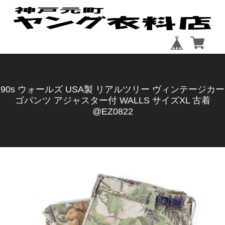
90s ウォールズ USA製 リアルツリー ヴィンテージカー
ゴパンツ アジャスター付 WALLS サイズXL 古着
@EZ0822