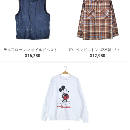
ラルフローレン オイルドベスト パイピング ブラックウォッチ 紺 ネイビー RALPH LAUREN サイズM 古着 @CJ0107
70s ペンドルトン USA製 ヴィンテージウールシャツ オープンカラー 開襟シャツ PENDLETON メンズS 古着 @CA1429
¥16,280
¥12,980