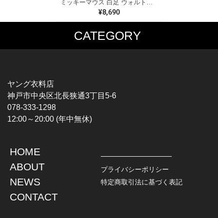
ミッキーマウス 白足 ウォルトディズニーオフィシャル スウェット ホワイト WALT DISNEY WORLD ウォルトディズニーオフィシャル サイズXL相当 古着 CF0995
¥8,690
CATEGORY
MUSIC TEE
T-SHIRTS
ROCK
MOVIE / TV
HARD ROCK / METAL
CHARACTER
HARDCORE / PUNK
MOTORCYCLE
ヤング衣料店
PROGLESSIVE ROCK
CHAMPION
神戸市中央区北長狭通3丁目5-6
POPS
SPORTS
078-333-1298
SOUL / R&B
TANK TOP
12:00～20:00 (年中無休)
ROCK FESTIVAL
OTHERS
MUSIC OTHERS
HOME
TOPS
JACKET
ABOUT
L / S SHIRT
DENIM
プライバシーポリシー
S / S SHIRT
LEATHER
NEWS
特定商取引法に基づく表記
POLO SHIRT
MILITARY
CONTACT
HAWAIIAN SHIRT
OUTDOOR
BOWLING SHIRT
WORK