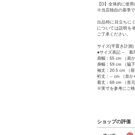
【D】全体的に使用
※当店独自の基準で
出品時に目立ちに
については説明を
ご了承ください。
サイズ(平置き計測)
●サイズ表記 -- 着
肩幅：55 cm （
身幅：59 cm （
袖丈：20.5 cm
裄丈：-- cm （
着丈：68 cm （
※実寸を参考にご検
ショップの評価