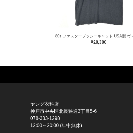
¥28,380
MUSIC TEE
T-SHIRTS
TO
ROCK
MOVIE / TV
L / 
HARD ROCK / METAL
CHARACTER
S / 
HARDCORE / PUNK
MOTORCYCLE
POL
ヤング衣料店
PROGLESSIVE ROCK
CHAMPION
HAW
神戸市中央区北長狭通3丁目5-6
POPS
SPORTS
BOW
078-333-1298
SOUL / R&B
TANK TOP
SWE
12:00～20:00 (年中無休)
ROCK FESTIVAL
OTHERS
SWE