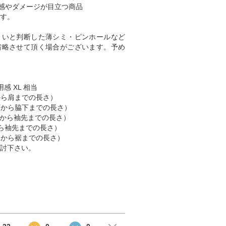
感やダメージが目立つ商品
す。
くいと判断した薄シミ・ピンホールなど
省略させて頂く場合がございます。予め
用感 XL 相当
肩から肩までの長さ）
脇下から脇下までの長さ）
 （肩から袖先までの長さ）
首から袖先までの長さ）
首元から裾までの長さ）
討下さい。