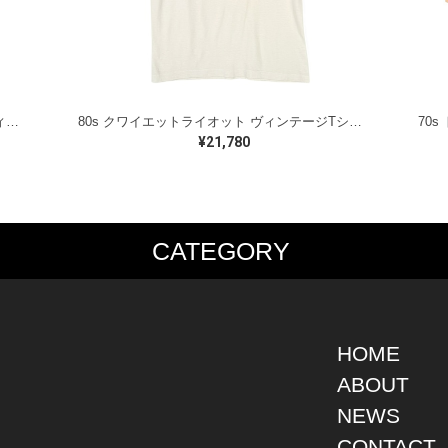
80s ファスタープッシーキャット USA製 ヴィンテージTシャツ ロックTシャツ ブラック FASTER PUSSYCAT メンズXL相当 古着 @AB0030
80s クワイエットライオット ヴィンテージTシャツ ロックTシャツ バンドロゴ ホワイト QUIET RIOT メンズM相当 古着 @AAB1362
¥21,780
CATEGORY
PS
JACKET
BOTTOMS
SHO
S SHIRT
DENIM
DENIM
BOOT
S SHIRT
LEATHER
MILITARY
DRES
O SHIRT
MILITARY
ALL IN ONE / OVER ALL
SNEA
HOME
AIIAN SHIRT
OUTDOOR
OTHERS
OTHE
ABOUT
LING SHIRT
WORK
NEWS
ATSHIRT
OTHERS
AT PARKA
CONTACT