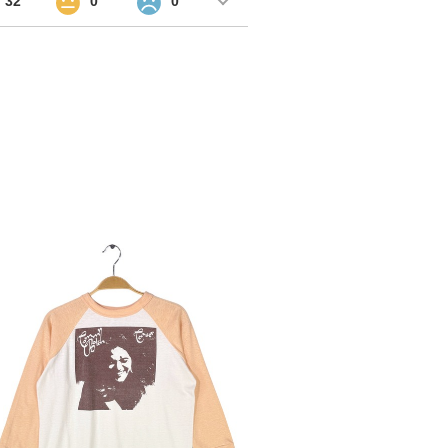
32
0
0