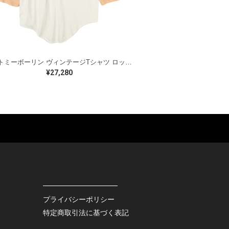
70s トミーボーリン ヴィンテージTシャツ ロックTシャツ ティーザー ディープパープル TOMMY BOLIN メンズM 古着 @AAB1397
¥27,280
ES
BAGS
GOODS
S
LEATHER
ROCKITEM
S SHOES
OUTDOOR
HAT / CAP
KER
SPORTS
ACCESSORY
RS
OTHERS
MISC.
プライバシーポリシー
INTERIOR
特定商取引法に基づく表記