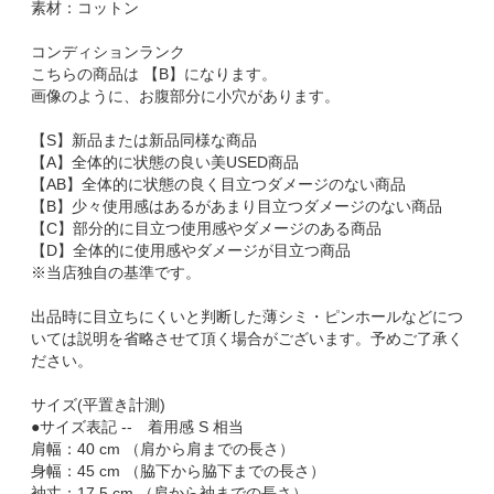
素材：コットン
コンディションランク
こちらの商品は 【B】になります。
画像のように、お腹部分に小穴があります。
【S】新品または新品同様な商品
【A】全体的に状態の良い美USED商品
【AB】全体的に状態の良く目立つダメージのない商品
【B】少々使用感はあるがあまり目立つダメージのない商品
【C】部分的に目立つ使用感やダメージのある商品
【D】全体的に使用感やダメージが目立つ商品
※当店独自の基準です。
出品時に目立ちにくいと判断した薄シミ・ピンホールなどにつ
いては説明を省略させて頂く場合がございます。予めご了承く
ださい。
サイズ(平置き計測)
●サイズ表記 -- 着用感 S 相当
肩幅：40 cm （肩から肩までの長さ）
身幅：45 cm （脇下から脇下までの長さ）
袖丈：17.5 cm （肩から袖までの長さ）