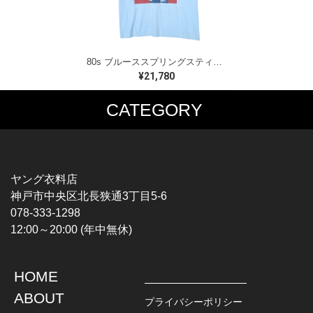
80s ブルーススプリングスティーン USA製 ヴィンテージTシャツ ロックTシャツ BORN IN THE USA BRUCE SPRINGSTEEN メンズM 古着 @AAA1523
¥21,780
CATEGORY
MUSIC TEE
T-SHIRTS
ROCK
MOVIE / TV
HARD ROCK / METAL
CHARACTER
HARDCORE / PUNK
MOTORCYCLE
ヤング衣料店
PROGLESSIVE ROCK
CHAMPION
神戸市中央区北長狭通3丁目5-6
POPS
SPORTS
078-333-1298
SOUL / R&B
TANK TOP
12:00～20:00 (年中無休)
ROCK FESTIVAL
OTHERS
MUSIC OTHERS
HOME
TOPS
JACKET
ABOUT
L / S SHIRT
DENIM
プライバシーポリシー