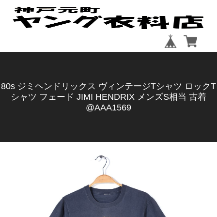
80s ジミヘンドリックス ヴィンテージTシャツ ロックT
シャツ フェード JIMI HENDRIX メンズS相当 古着
@AAA1569