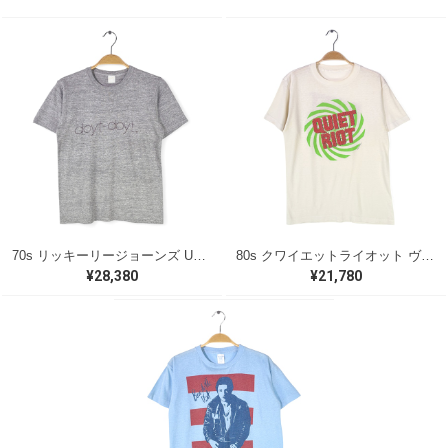
70s リッキーリージョーンズ USA製 ヴィンテージTシャツ ロックTシャツ 浪漫 DOYT DOYT RICKIE LEE JONES グレー メンズS 古着 @AAA1418
80s クワイエットライオット ヴィンテージTシャツ ロックTシャツ バンドロゴ ホワイト QUIET RIOT メンズM相当 古着 @AAB1362
¥28,380
¥21,780