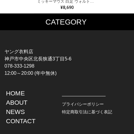
ミッキーマウス 白足 ウォルトディズニーオフィシャル スウェット ホワイト WALT DISNEY WORLD ウォルトディズニーオフィシャル サイズXL相当 古着 CF0995
¥8,690
CATEGORY
MUSIC TEE
T-SHIRTS
ROCK
MOVIE / TV
HARD ROCK / METAL
CHARACTER
HARDCORE / PUNK
MOTORCYCLE
ヤング衣料店
PROGLESSIVE ROCK
CHAMPION
神戸市中央区北長狭通3丁目5-6
POPS
SPORTS
078-333-1298
SOUL / R&B
TANK TOP
12:00～20:00 (年中無休)
ROCK FESTIVAL
OTHERS
MUSIC OTHERS
HOME
TOPS
JACKET
ABOUT
L / S SHIRT
DENIM
プライバシーポリシー
S / S SHIRT
LEATHER
NEWS
特定商取引法に基づく表記
POLO SHIRT
MILITARY
CONTACT
HAWAIIAN SHIRT
OUTDOOR
BOWLING SHIRT
WORK