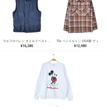
ラルフローレン オイルドベスト パイピング ブラックウォッチ 紺 ネイビー RALPH LAUREN サイズM 古着 @CJ0107
70s ペンドルトン USA製 ヴィンテージウールシャツ オープンカラー 開襟シャツ PENDLETON メンズS 古着 @CA1429
¥16,280
¥12,980