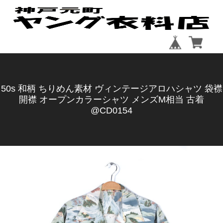
50s 和柄 ちりめん素材 ヴィンテージアロハシャツ 袋襟
開襟 オープンカラーシャツ メンズM相当 古着
@CD0154