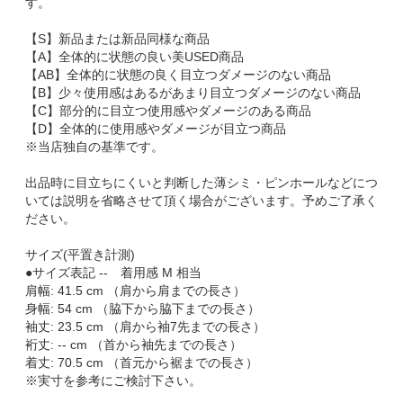
す。
【S】新品または新品同様な商品
【A】全体的に状態の良い美USED商品
【AB】全体的に状態の良く目立つダメージのない商品
【B】少々使用感はあるがあまり目立つダメージのない商品
【C】部分的に目立つ使用感やダメージのある商品
【D】全体的に使用感やダメージが目立つ商品
※当店独自の基準です。
出品時に目立ちにくいと判断した薄シミ・ピンホールなどにつ
いては説明を省略させて頂く場合がございます。予めご了承く
ださい。
サイズ(平置き計測)
●サイズ表記 -- 着用感 M 相当
肩幅: 41.5 cm （肩から肩までの長さ）
身幅: 54 cm （脇下から脇下までの長さ）
袖丈: 23.5 cm （肩から袖7先までの長さ）
裄丈: -- cm （首から袖先までの長さ）
着丈: 70.5 cm （首元から裾までの長さ）
※実寸を参考にご検討下さい。