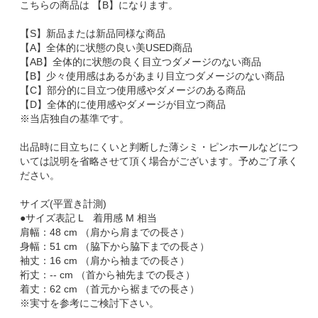
こちらの商品は 【B】になります。
【S】新品または新品同様な商品
【A】全体的に状態の良い美USED商品
【AB】全体的に状態の良く目立つダメージのない商品
【B】少々使用感はあるがあまり目立つダメージのない商品
【C】部分的に目立つ使用感やダメージのある商品
【D】全体的に使用感やダメージが目立つ商品
※当店独自の基準です。
出品時に目立ちにくいと判断した薄シミ・ピンホールなどにつ
いては説明を省略させて頂く場合がございます。予めご了承く
ださい。
サイズ(平置き計測)
●サイズ表記 L 着用感 M 相当
肩幅：48 cm （肩から肩までの長さ）
身幅：51 cm （脇下から脇下までの長さ）
袖丈：16 cm （肩から袖までの長さ）
裄丈：-- cm （首から袖先までの長さ）
着丈：62 cm （首元から裾までの長さ）
※実寸を参考にご検討下さい。