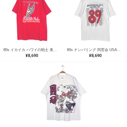
80s イカイカ ハワイの戦士 美品 USA製 ヴィンテージTシャツ バックプリント レッド シングルステッチ ヘインズ サイズXL 古着 @BZ0495
80s ナンバリング 同窓会 USA製 ヴィンテージ Tシャツ シグナル シングルステッチ JEFFRSON CITY サイズL 古着 BZ0538
¥8,690
¥8,690