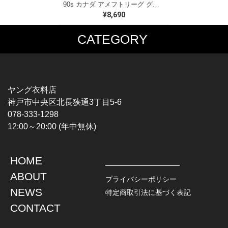
90s カナダ アメフトリーグ グレイカップ カナダ製 ヴィンテージ Tシャツ ビッグプリント シングルステッチ ホワイト WINNIPEG '91 サイズXL 古着 BZ0545
¥8,690
CATEGORY
MUSIC TEE
T-SHIRTS
ROCK
MOVIE / TV
HARD ROCK / METAL
CHARACTER
HARDCORE / PUNK
MOTORCYCLE
ヤング衣料店
PROGLESSIVE ROCK
CHAMPION
神戸市中央区北長狭通3丁目5-6
POPS
SPORTS
078-333-1298
SOUL / R&B
TANK TOP
12:00～20:00 (年中無休)
ROCK FESTIVAL
OTHERS
MUSIC OTHERS
HOME
TOPS
JACKET
ABOUT
L / S SHIRT
DENIM
プライバシーポリシー
S / S SHIRT
LEATHER
NEWS
特定商取引法に基づく表記
POLO SHIRT
MILITARY
CONTACT
HAWAIIAN SHIRT
OUTDOOR
BOWLING SHIRT
WORK