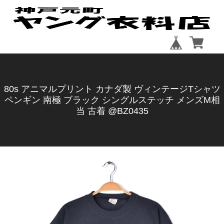
80s アニマルプリント カナダ製 ヴィンテージTシャツ
ペンギン 南極 ブラック シングルステッチ メンズM相
当 古着 @BZ0435