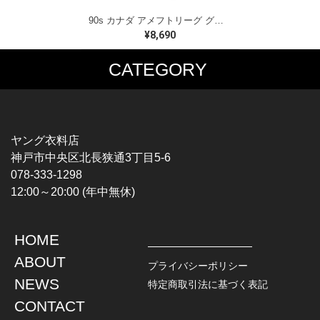
90s カナダ アメフトリーグ グレイカップ カナダ製 ヴィンテージ Tシャツ ビッグプリント シングルステッチ ホワイト WINNIPEG '91 サイズXL 古着 BZ0545
¥8,690
CATEGORY
MUSIC TEE
T-SHIRTS
ROCK
MOVIE / TV
HARD ROCK / METAL
CHARACTER
HARDCORE / PUNK
MOTORCYCLE
ヤング衣料店
PROGLESSIVE ROCK
CHAMPION
神戸市中央区北長狭通3丁目5-6
POPS
SPORTS
078-333-1298
SOUL / R&B
TANK TOP
12:00～20:00 (年中無休)
ROCK FESTIVAL
OTHERS
MUSIC OTHERS
HOME
TOPS
JACKET
ABOUT
L / S SHIRT
DENIM
プライバシーポリシー
S / S SHIRT
LEATHER
NEWS
特定商取引法に基づく表記
POLO SHIRT
MILITARY
CONTACT
HAWAIIAN SHIRT
OUTDOOR