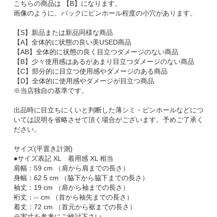
こちらの商品は 【B】になります。
画像のように、バックにピンホール程度の小穴があります。
【S】新品または新品同様な商品
【A】全体的に状態の良い美USED商品
【AB】全体的に状態の良く目立つダメージのない商品
【B】少々使用感はあるがあまり目立つダメージのない商品
【C】部分的に目立つ使用感やダメージのある商品
【D】全体的に使用感やダメージが目立つ商品
※当店独自の基準です。
出品時に目立ちにくいと判断した薄シミ・ピンホールなどにつ
いては説明を省略させて頂く場合がございます。予めご了承く
ださい。
サイズ(平置き計測)
●サイズ表記 XL 着用感 XL 相当
肩幅：59 cm （肩から肩までの長さ）
身幅：62.5 cm （脇下から脇下までの長さ）
袖丈：19 cm （肩から袖までの長さ）
裄丈：-- cm （首から袖先までの長さ）
着丈：72 cm （首元から裾までの長さ）
※実寸を参考にご検討下さい。