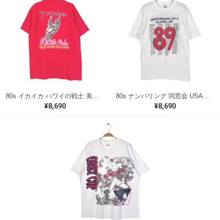
80s イカイカ ハワイの戦士 美品 USA製 ヴィンテージTシャツ バックプリント レッド シングルステッチ ヘインズ サイズXL 古着 @BZ0495
80s ナンバリング 同窓会 USA製 ヴィンテージ Tシャツ シグナル シングルステッチ JEFFRSON CITY サイズL 古着 BZ0538
¥8,690
¥8,690