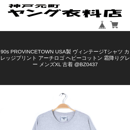
90s PROVINCETOWN USA製 ヴィンテージTシャツ カ
レッジプリント アーチロゴ ヘビーコットン 霜降りグレ
ー メンズXL 古着 @BZ0437