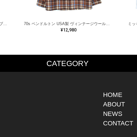
ラルフローレン オイルドベスト パイピング ブラックウォッチ 紺 ネイビー RALPH LAUREN サイズM 古着 @CJ0107
70s ペンドルトン USA製 ヴィンテージウールシャツ オープンカラー 開襟シャツ PENDLETON メンズS 古着 @CA1429
¥12,980
CATEGORY
PS
JACKET
BOTTOMS
SHO
S SHIRT
DENIM
DENIM
BOOT
S SHIRT
LEATHER
MILITARY
DRES
O SHIRT
MILITARY
ALL IN ONE / OVER ALL
SNEA
HOME
AIIAN SHIRT
OUTDOOR
OTHERS
OTHE
ABOUT
LING SHIRT
WORK
NEWS
ATSHIRT
OTHERS
AT PARKA
CONTACT
EATER
DIGAN