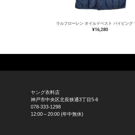
¥16,280
MUSIC TEE
T-SHIRTS
TO
ROCK
MOVIE / TV
L / 
HARD ROCK / METAL
CHARACTER
S / 
HARDCORE / PUNK
MOTORCYCLE
POL
ヤング衣料店
PROGLESSIVE ROCK
CHAMPION
HAW
神戸市中央区北長狭通3丁目5-6
POPS
SPORTS
BOW
078-333-1298
SOUL / R&B
TANK TOP
SWE
12:00～20:00 (年中無休)
ROCK FESTIVAL
OTHERS
SWE
MUSIC OTHERS
SW
CAR