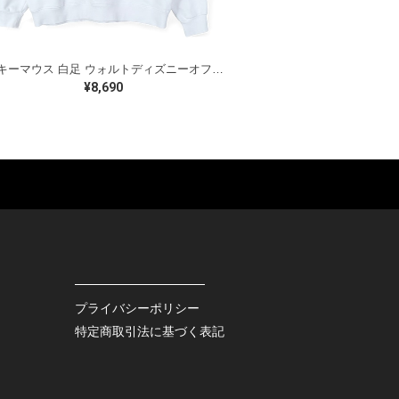
ミッキーマウス 白足 ウォルトディズニーオフィシャル スウェット ホワイト WALT DISNEY WORLD ウォルトディズニーオフィシャル サイズXL相当 古着 CF0995
¥8,690
ES
BAGS
GOODS
S
LEATHER
ROCKITEM
S SHOES
OUTDOOR
HAT / CAP
KER
SPORTS
ACCESSORY
RS
OTHERS
MISC.
プライバシーポリシー
INTERIOR
特定商取引法に基づく表記