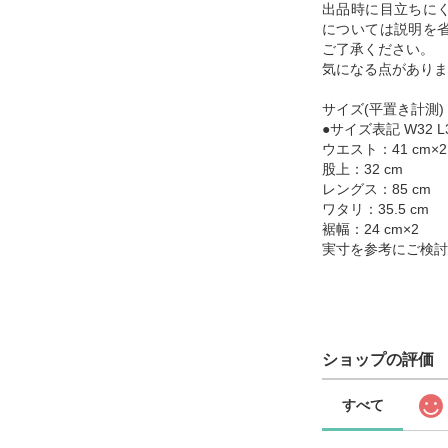
出品時に目立ちに
については説明を
ご了承ください。
気になる点がありま
サイズ(平置き計測)
●サイズ表記 W32 L3
ウエスト：41 cm×2
股上：32 cm
レングス：85 cm
ワタリ：35.5 cm
裾幅：24 cm×2
実寸を参考にご検討
ショップの評価
すべて