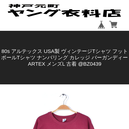
80s アルテックス USA製 ヴィンテージTシャツ フット
ボールTシャツ ナンバリング カレッジ バーガンディー
ARTEX メンズL 古着 @BZ0439