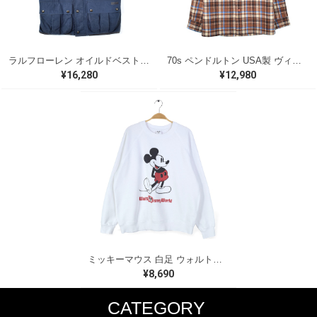
ラルフローレン オイルドベスト パイピング ブラックウォッチ 紺 ネイビー RALPH LAUREN サイズM 古着 @CJ0107
70s ペンドルトン USA製 ヴィンテージウールシャツ オープンカラー 開襟シャツ PENDLETON メンズS 古着 @CA1429
¥16,280
¥12,980
ミッキーマウス 白足 ウォルトディズニーオフィシャル スウェット ホワイト WALT DISNEY WORLD ウォルトディズニーオフィシャル サイズXL相当 古着 CF0995
¥8,690
CATEGORY