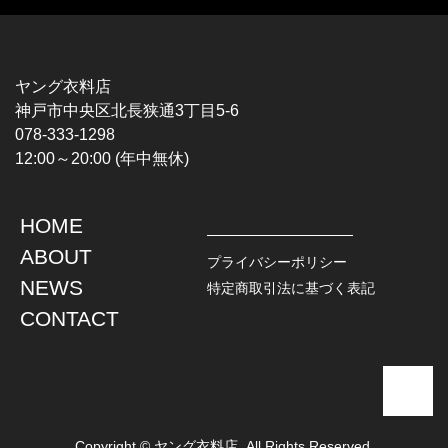
MUSIC TEE
T-SHIRTS
ROCK
MOVIE / TV
HARD ROCK / METAL
CHARACTER
HARDCORE / PUNK
MOTORCYCLE
ヤング衣料店
PROGLESSIVE ROCK
CHAMPION
神戸市中央区北長狭通3丁目5-6
POPS
SPORTS
078-333-1298
SOUL / R&B
TANK TOP
12:00～20:00 (年中無休)
ROCK FESTIVAL
OTHERS
MUSIC OTHERS
HOME
TOPS
JACKET
ABOUT
L / S SHIRT
DENIM
プライバシーポリシー
S / S SHIRT
LEATHER
NEWS
特定商取引法に基づく表記
POLO SHIRT
MILITARY
CONTACT
HAWAIIAN SHIRT
OUTDOOR
BOWLING SHIRT
WORK
SWEATSHIRT
OTHERS
SWEAT PARKA
SWEATER
CARDIGAN
Copyright © ヤング衣料店. All Rights Reserved.