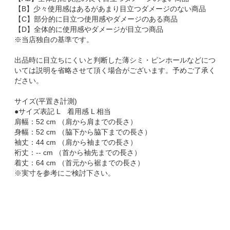
【B】少々使用感はあるがあまり目立つダメージのない商品
【C】部分的に目立つ使用感やダメージのある商品
【D】全体的に使用感やダメージが目立つ商品
※当店独自の基準です。
出品時に目立ちにくいと判断した薄シミ・ピンホールなどにつ
いては説明を省略させて頂く場合がございます。予めご了承く
ださい。
サイズ(平置き計測)
●サイズ表記 L 着用感 L 相当
肩幅：52 cm （肩から肩までの長さ）
身幅：52 cm （脇下から脇下までの長さ）
袖丈：44 cm （肩から袖までの長さ）
裄丈：-- cm （首から袖先までの長さ）
着丈：64 cm （首元から裾までの長さ）
※実寸を参考にご検討下さい。