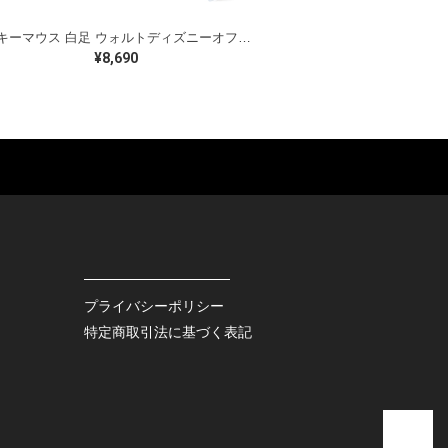
ミッキーマウス 白足 ウォルトディズニーオフィシャル スウェット ホワイト WALT DISNEY WORLD ウォルトディズニーオフィシャル サイズXL相当 古着 CF0995
¥8,690
ES
BAGS
GOODS
S
LEATHER
ROCKITEM
S SHOES
OUTDOOR
HAT / CAP
KER
SPORTS
ACCESSORY
RS
OTHERS
MISC.
プライバシーポリシー
INTERIOR
特定商取引法に基づく表記