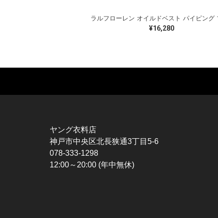
¥16,280
MUSIC TEE
T-SHIRTS
TO
ROCK
MOVIE / TV
L / 
HARD ROCK / METAL
CHARACTER
S / 
HARDCORE / PUNK
MOTORCYCLE
POL
ヤング衣料店
PROGLESSIVE ROCK
CHAMPION
HAW
神戸市中央区北長狭通3丁目5-6
POPS
SPORTS
BOW
078-333-1298
SOUL / R&B
TANK TOP
SWE
12:00～20:00 (年中無休)
ROCK FESTIVAL
OTHERS
SWE
MUSIC OTHERS
SW
CAR
VES
SPO