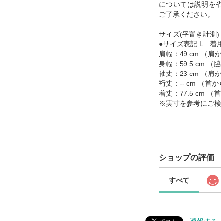
については説明を
ご了承ください。
サイズ(平置き計測)
●サイズ表記 L 着用
肩幅：49 cm （
身幅：59.5 cm
袖丈：23 cm （
裄丈：-- cm （
着丈：77.5 cm
※実寸を参考にご検
ショップの評価
すべて