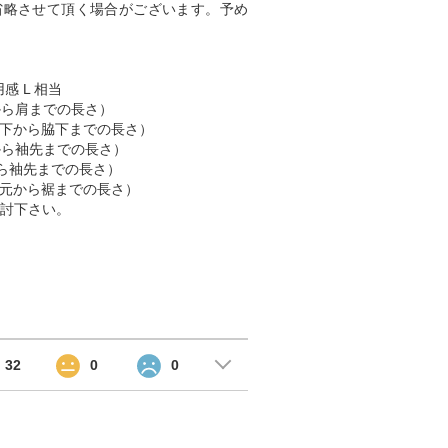
省略させて頂く場合がございます。予め
感 L 相当
肩から肩までの長さ）
 （脇下から脇下までの長さ）
肩から袖先までの長さ）
首から袖先までの長さ）
 （首元から裾までの長さ）
討下さい。
32
0
0