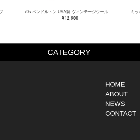
ラルフローレン オイルドベスト パイピング ブラックウォッチ 紺 ネイビー RALPH LAUREN サイズM 古着 @CJ0107
70s ペンドルトン USA製 ヴィンテージウールシャツ オープンカラー 開襟シャツ PENDLETON メンズS 古着 @CA1429
¥12,980
CATEGORY
PS
JACKET
BOTTOMS
SHO
S SHIRT
DENIM
DENIM
BOOT
S SHIRT
LEATHER
MILITARY
DRES
O SHIRT
MILITARY
ALL IN ONE / OVER ALL
SNEA
HOME
AIIAN SHIRT
OUTDOOR
OTHERS
OTHE
ABOUT
LING SHIRT
WORK
NEWS
ATSHIRT
OTHERS
AT PARKA
CONTACT
EATER
DIGAN
T
RTS WEAR