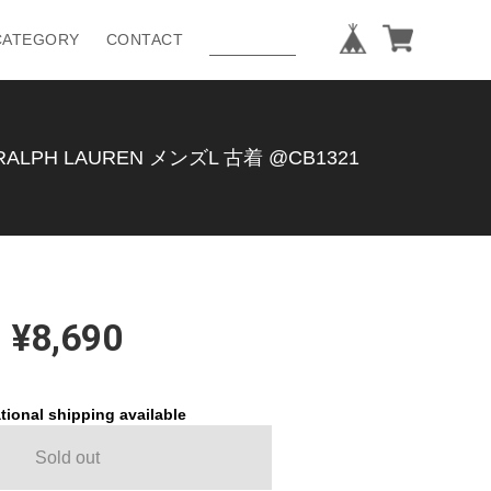
CATEGORY
CONTACT
 LAUREN メンズL 古着 @CB1321
¥8,690
tional shipping available
Sold out