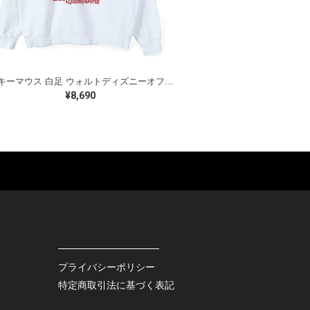
ミッキーマウス 白足 ウォルトディズニーオフィシャル スウェット ホワイト WALT DISNEY WORLD ウォルトディズニーオフィシャル サイズXL相当 古着 CF0995
¥8,690
ES
BAGS
GOODS
S
LEATHER
ROCKITEM
S SHOES
OUTDOOR
HAT / CAP
KER
SPORTS
ACCESSORY
RS
OTHERS
MISC.
プライバシーポリシー
INTERIOR
特定商取引法に基づく表記