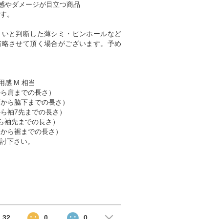
感やダメージが目立つ商品
す。
くいと判断した薄シミ・ピンホールなど
省略させて頂く場合がございます。予め
用感 M 相当
肩から肩までの長さ）
脇下から脇下までの長さ）
肩から袖7先までの長さ）
首から袖先までの長さ）
首元から裾までの長さ）
討下さい。
32
0
0