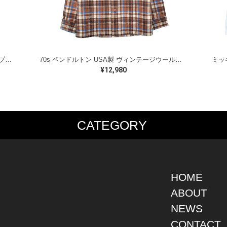
ラルフローレン オイルドベスト パイピング ブラックウォッチ 紺 ネイビー RALPH LAUREN サイズM 古着 @CJ0107
70s ペンドルトン USA製 ヴィンテージウールシャツ オープンカラー 開襟シャツ PENDLETON メンズS 古着 @CA1429
¥12,980
CATEGORY
PS
JACKET
BOTTOMS
SHO
S SHIRT
DENIM
DENIM
BOOT
S SHIRT
LEATHER
MILITARY
DRES
O SHIRT
MILITARY
ALL IN ONE / OVER ALL
SNEA
HOME
AIIAN SHIRT
OUTDOOR
OTHERS
OTHE
ABOUT
LING SHIRT
WORK
NEWS
ATSHIRT
OTHERS
AT PARKA
CONTACT