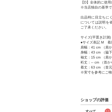
【D】全体的に使用
※当店独自の基準で
出品時に目立ちに
については説明を
ご了承ください。
サイズ(平置き計測)
●サイズ表記 M 着
肩幅：41 cm （
身幅：43 cm （
袖丈：15 cm （
裄丈：-- cm （
着丈：63 cm （
※実寸を参考にご検
ショップの評価
すべて