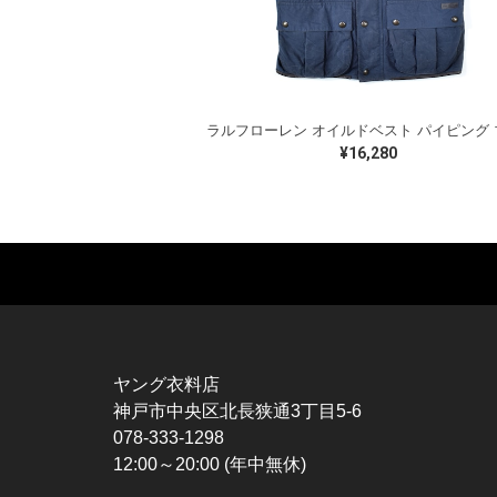
¥16,280
MUSIC TEE
T-SHIRTS
TO
ROCK
MOVIE / TV
L / 
HARD ROCK / METAL
CHARACTER
S / 
HARDCORE / PUNK
MOTORCYCLE
POL
ヤング衣料店
PROGLESSIVE ROCK
CHAMPION
HAW
神戸市中央区北長狭通3丁目5-6
POPS
SPORTS
BOW
078-333-1298
SOUL / R&B
TANK TOP
SWE
12:00～20:00 (年中無休)
ROCK FESTIVAL
OTHERS
SWE