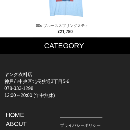
80s ブルーススプリングスティーン USA製 ヴィンテージTシャツ ロックTシャツ BORN IN THE USA BRUCE SPRINGSTEEN メンズM 古着 @AAA1523
¥21,780
CATEGORY
MUSIC TEE
T-SHIRTS
ROCK
MOVIE / TV
HARD ROCK / METAL
CHARACTER
HARDCORE / PUNK
MOTORCYCLE
ヤング衣料店
PROGLESSIVE ROCK
CHAMPION
神戸市中央区北長狭通3丁目5-6
POPS
SPORTS
078-333-1298
SOUL / R&B
TANK TOP
12:00～20:00 (年中無休)
ROCK FESTIVAL
OTHERS
MUSIC OTHERS
HOME
TOPS
JACKET
ABOUT
L / S SHIRT
DENIM
プライバシーポリシー