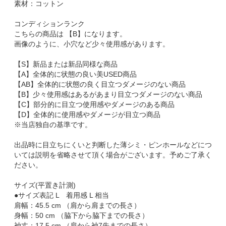
素材：コットン
コンディションランク
こちらの商品は 【B】になります。
画像のように、小穴など少々使用感があります。
【S】新品または新品同様な商品
【A】全体的に状態の良い美USED商品
【AB】全体的に状態の良く目立つダメージのない商品
【B】少々使用感はあるがあまり目立つダメージのない商品
【C】部分的に目立つ使用感やダメージのある商品
【D】全体的に使用感やダメージが目立つ商品
※当店独自の基準です。
出品時に目立ちにくいと判断した薄シミ・ピンホールなどにつ
いては説明を省略させて頂く場合がございます。予めご了承く
ださい。
サイズ(平置き計測)
●サイズ表記 L 着用感 L 相当
肩幅：45.5 cm （肩から肩までの長さ）
身幅：50 cm （脇下から脇下までの長さ）
袖丈：17.5 cm （肩から袖7先までの長さ）