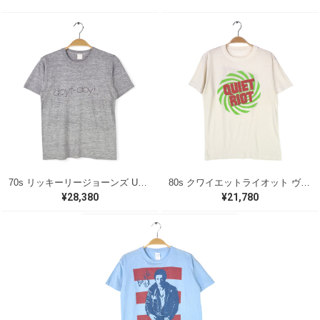
70s リッキーリージョーンズ USA製 ヴィンテージTシャツ ロックTシャツ 浪漫 DOYT DOYT RICKIE LEE JONES グレー メンズS 古着 @AAA1418
80s クワイエットライオット ヴィンテージTシャツ ロックTシャツ バンドロゴ ホワイト QUIET RIOT メンズM相当 古着 @AAB1362
¥28,380
¥21,780