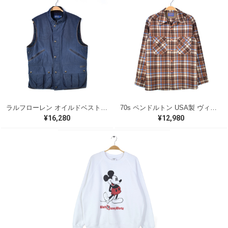
ラルフローレン オイルドベスト パイピング ブラックウォッチ 紺 ネイビー RALPH LAUREN サイズM 古着 @CJ0107
70s ペンドルトン USA製 ヴィンテージウールシャツ オープンカラー 開襟シャツ PENDLETON メンズS 古着 @CA1429
¥16,280
¥12,980