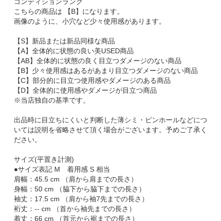
コンディションランク
こちらの商品は 【B】になります。
画像のように、小穴など少々使用感があります。
【S】新品または新品同様な商品
【A】全体的に状態の良い美USED商品
【AB】全体的に状態の良く目立つダメージのない商品
【B】少々使用感はあるがあまり目立つダメージのない商品
【C】部分的に目立つ使用感やダメージのある商品
【D】全体的に使用感やダメージが目立つ商品
※当店独自の基準です。
出品時に目立ちにくいと判断した薄シミ・ピンホールなどにつ
いては説明を省略させて頂く場合がございます。予めご了承く
ださい。
サイズ(平置き計測)
●サイズ表記 M 着用感 S 相当
肩幅：45.5 cm （肩から肩までの長さ）
身幅：50 cm （脇下から脇下までの長さ）
袖丈：17.5 cm （肩から袖7先までの長さ）
裄丈：-- cm （首から袖先までの長さ）
着丈：66 cm （首元から裾までの長さ）