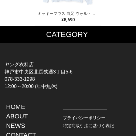
ミッキーマウス 白足 ウォルトディズニーオフィシャル スウェット ホワイト WALT DISNEY WORLD ウォルトディズニーオフィシャル サイズXL相当 古着 CF0995
¥8,690
CATEGORY
MUSIC TEE
T-SHIRTS
ROCK
MOVIE / TV
HARD ROCK / METAL
CHARACTER
HARDCORE / PUNK
MOTORCYCLE
ヤング衣料店
PROGLESSIVE ROCK
CHAMPION
神戸市中央区北長狭通3丁目5-6
POPS
SPORTS
078-333-1298
SOUL / R&B
TANK TOP
12:00～20:00 (年中無休)
ROCK FESTIVAL
OTHERS
MUSIC OTHERS
HOME
TOPS
JACKET
ABOUT
L / S SHIRT
DENIM
プライバシーポリシー
S / S SHIRT
LEATHER
NEWS
特定商取引法に基づく表記
POLO SHIRT
MILITARY
CONTACT