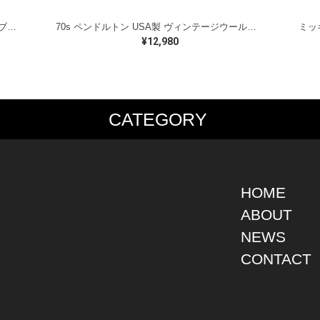
ラルフローレン オイルドベスト パイピング ブラックウォッチ 紺 ネイビー RALPH LAUREN サイズM 古着 @CJ0107
70s ペンドルトン USA製 ヴィンテージウールシャツ オープンカラー 開襟シャツ PENDLETON メンズS 古着 @CA1429
¥12,980
CATEGORY
PS
JACKET
BOTTOMS
SHO
S SHIRT
DENIM
DENIM
BOOT
S SHIRT
LEATHER
MILITARY
DRES
O SHIRT
MILITARY
ALL IN ONE / OVER ALL
SNEA
HOME
AIIAN SHIRT
OUTDOOR
OTHERS
OTHE
ABOUT
LING SHIRT
WORK
NEWS
ATSHIRT
OTHERS
AT PARKA
CONTACT
EATER
DIGAN
T
RTS WEAR