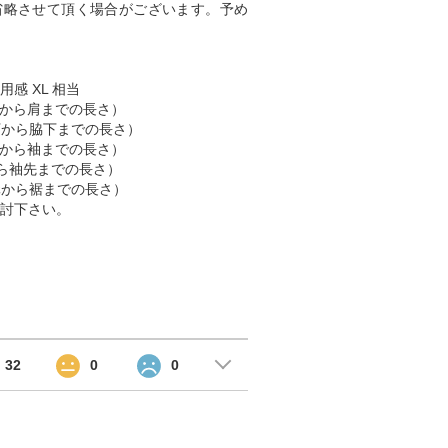
省略させて頂く場合がございます。予め
用感 XL 相当
（肩から肩までの長さ）
脇下から脇下までの長さ）
（肩から袖までの長さ）
首から袖先までの長さ）
首元から裾までの長さ）
討下さい。
32
0
0