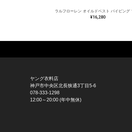
¥16,280
MUSIC TEE
T-SHIRTS
TO
ROCK
MOVIE / TV
L / 
HARD ROCK / METAL
CHARACTER
S / 
HARDCORE / PUNK
MOTORCYCLE
POL
ヤング衣料店
PROGLESSIVE ROCK
CHAMPION
HAW
神戸市中央区北長狭通3丁目5-6
POPS
SPORTS
BOW
078-333-1298
SOUL / R&B
TANK TOP
SWE
12:00～20:00 (年中無休)
ROCK FESTIVAL
OTHERS
SWE
MUSIC OTHERS
SW
CAR
VES
SPO