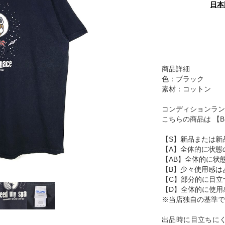
日本
商品詳細
色：ブラック
素材：コットン
コンディションラン
こちらの商品は 【
【S】新品または新
【A】全体的に状態
【AB】全体的に状
【B】少々使用感は
【C】部分的に目立
【D】全体的に使用
※当店独自の基準で
出品時に目立ちに