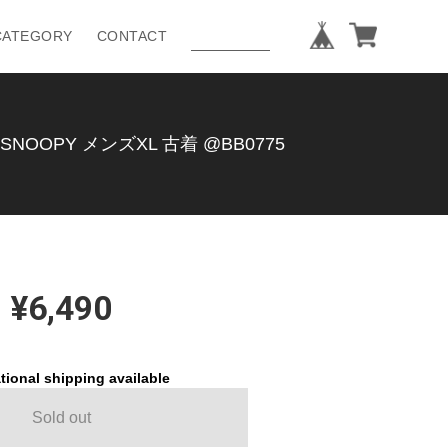
CATEGORY
CONTACT
OOPY メンズXL 古着 @BB0775
¥6,490
tional shipping available
Sold out