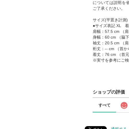
については説明を
ご了承ください。
サイズ(平置き計測)
●サイズ表記 XL 着
肩幅：57.5 cm 
身幅：60 cm （
袖丈：20.5 cm 
裄丈：-- cm （
着丈：76 cm （
※実寸を参考にご検
ショップの評価
すべて