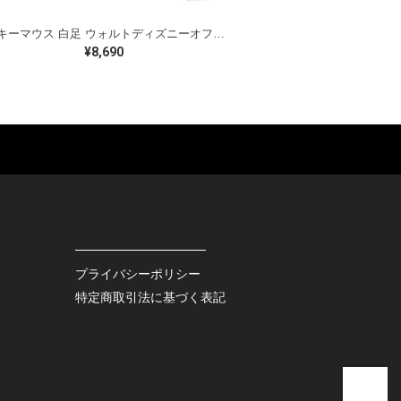
ミッキーマウス 白足 ウォルトディズニーオフィシャル スウェット ホワイト WALT DISNEY WORLD ウォルトディズニーオフィシャル サイズXL相当 古着 CF0995
¥8,690
ES
BAGS
GOODS
S
LEATHER
ROCKITEM
S SHOES
OUTDOOR
HAT / CAP
KER
SPORTS
ACCESSORY
RS
OTHERS
MISC.
プライバシーポリシー
INTERIOR
特定商取引法に基づく表記