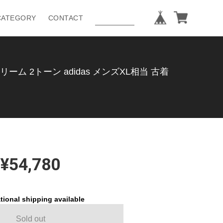
CATEGORY
CONTACT
ーム 2トーン adidas メンズXL相当 古着
¥54,780
tional shipping available
Sold out