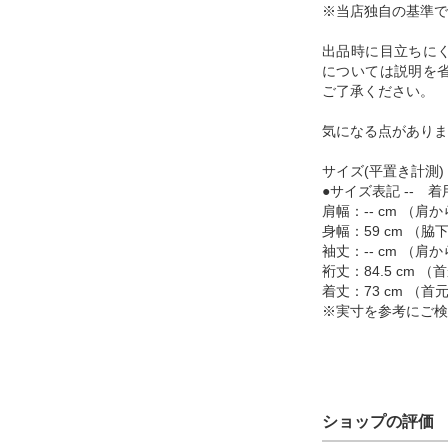
※当店独自の基準で
出品時に目立ちに
については説明を
ご了承ください。
気になる点がありま
サイズ(平置き計測)
●サイズ表記 -- 着
肩幅：-- cm （
身幅：59 cm （
袖丈：-- cm （
裄丈：84.5 cm
着丈：73 cm （
※実寸を参考にご検
ショップの評価