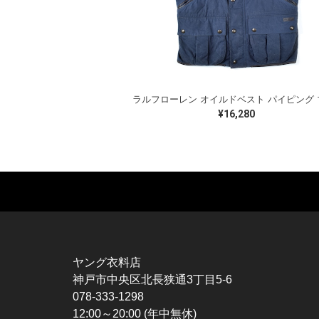
¥16,280
MUSIC TEE
T-SHIRTS
TO
ROCK
MOVIE / TV
L / 
HARD ROCK / METAL
CHARACTER
S / 
HARDCORE / PUNK
MOTORCYCLE
POL
ヤング衣料店
PROGLESSIVE ROCK
CHAMPION
HAW
神戸市中央区北長狭通3丁目5-6
POPS
SPORTS
BOW
078-333-1298
SOUL / R&B
TANK TOP
SWE
12:00～20:00 (年中無休)