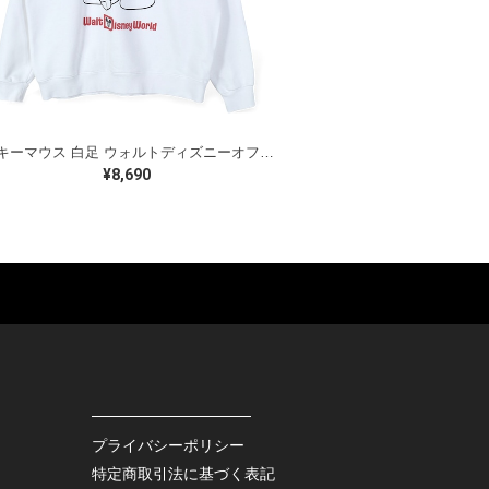
ミッキーマウス 白足 ウォルトディズニーオフィシャル スウェット ホワイト WALT DISNEY WORLD ウォルトディズニーオフィシャル サイズXL相当 古着 CF0995
¥8,690
ES
BAGS
GOODS
S
LEATHER
ROCKITEM
S SHOES
OUTDOOR
HAT / CAP
KER
SPORTS
ACCESSORY
RS
OTHERS
MISC.
プライバシーポリシー
INTERIOR
特定商取引法に基づく表記