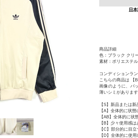
日本
商品詳細
色：ブラック クリ
素材：ポリエステル
コンディションラン
こちらの商品は 【
画像のように、バ
薄いシミがあります
【S】新品または新
【A】全体的に状態
【AB】全体的に状
【B】少々使用感は
【C】部分的に目立
【D】全体的に使用