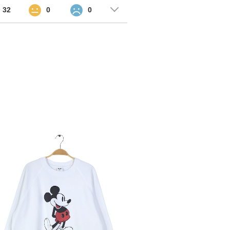
32
0
0