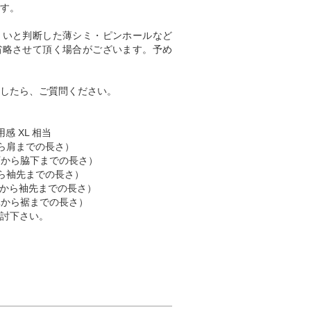
す。
くいと判断した薄シミ・ピンホールなど
省略させて頂く場合がございます。予め
したら、ご質問ください。
用感 XL 相当
肩から肩までの長さ）
脇下から脇下までの長さ）
肩から袖先までの長さ）
 （首から袖先までの長さ）
首元から裾までの長さ）
討下さい。