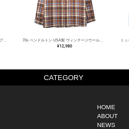
ラルフローレン オイルドベスト パイピング ブラックウォッチ 紺 ネイビー RALPH LAUREN サイズM 古着 @CJ0107
70s ペンドルトン USA製 ヴィンテージウールシャツ オープンカラー 開襟シャツ PENDLETON メンズS 古着 @CA1429
¥12,980
CATEGORY
PS
JACKET
BOTTOMS
SHO
S SHIRT
DENIM
DENIM
BOOT
S SHIRT
LEATHER
MILITARY
DRES
O SHIRT
MILITARY
ALL IN ONE / OVER ALL
SNEA
HOME
AIIAN SHIRT
OUTDOOR
OTHERS
OTHE
ABOUT
LING SHIRT
WORK
NEWS
ATSHIRT
OTHERS