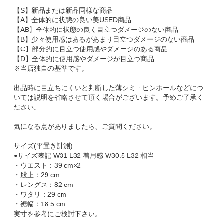
【S】新品または新品同様な商品
【A】全体的に状態の良い美USED商品
【AB】全体的に状態の良く目立つダメージのない商品
【B】少々使用感はあるがあまり目立つダメージのない商品
【C】部分的に目立つ使用感やダメージのある商品
【D】全体的に使用感やダメージが目立つ商品
※当店独自の基準です。
出品時に目立ちにくいと判断した薄シミ・ピンホールなどにつ
いては説明を省略させて頂く場合がございます。予めご了承く
ださい。
気になる点がありましたら、ご質問ください。
サイズ(平置き計測)
●サイズ表記 W31 L32 着用感 W30.5 L32 相当
・ウエスト：39 cm×2
・股上：29 cm
・レングス：82 cm
・ワタリ：29 cm
・裾幅：18.5 cm
実寸を参考にご検討下さい。