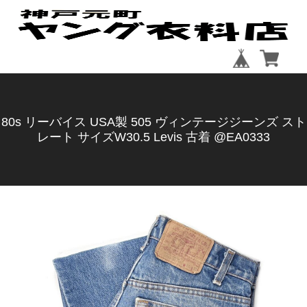
80s リーバイス USA製 505 ヴィンテージジーンズ スト
レート サイズW30.5 Levis 古着 @EA0333