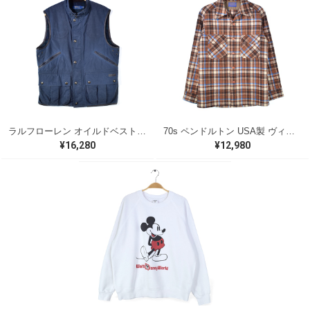
ラルフローレン オイルドベスト パイピング ブラックウォッチ 紺 ネイビー RALPH LAUREN サイズM 古着 @CJ0107
70s ペンドルトン USA製 ヴィンテージウールシャツ オープンカラー 開襟シャツ PENDLETON メンズS 古着 @CA1429
¥16,280
¥12,980