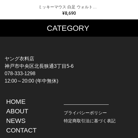
ミッキーマウス 白足 ウォルトディズニーオフィシャル スウェット ホワイト WALT DISNEY WORLD ウォルトディズニーオフィシャル サイズXL相当 古着 CF0995
¥8,690
CATEGORY
MUSIC TEE
T-SHIRTS
ROCK
MOVIE / TV
HARD ROCK / METAL
CHARACTER
HARDCORE / PUNK
MOTORCYCLE
ヤング衣料店
PROGLESSIVE ROCK
CHAMPION
神戸市中央区北長狭通3丁目5-6
POPS
SPORTS
078-333-1298
SOUL / R&B
TANK TOP
12:00～20:00 (年中無休)
ROCK FESTIVAL
OTHERS
MUSIC OTHERS
HOME
TOPS
JACKET
ABOUT
L / S SHIRT
DENIM
プライバシーポリシー
S / S SHIRT
LEATHER
NEWS
特定商取引法に基づく表記
POLO SHIRT
MILITARY
CONTACT
HAWAIIAN SHIRT
OUTDOOR