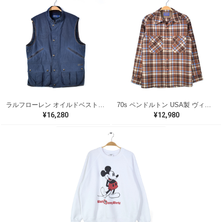
ラルフローレン オイルドベスト パイピング ブラックウォッチ 紺 ネイビー RALPH LAUREN サイズM 古着 @CJ0107
70s ペンドルトン USA製 ヴィンテージウールシャツ オープンカラー 開襟シャツ PENDLETON メンズS 古着 @CA1429
¥16,280
¥12,980