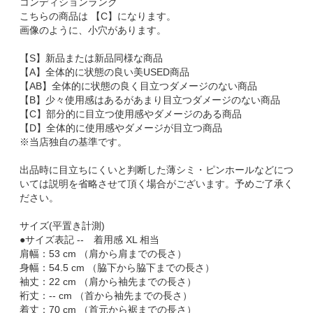
コンディションランク
こちらの商品は 【C】になります。
画像のように、小穴があります。
【S】新品または新品同様な商品
【A】全体的に状態の良い美USED商品
【AB】全体的に状態の良く目立つダメージのない商品
【B】少々使用感はあるがあまり目立つダメージのない商品
【C】部分的に目立つ使用感やダメージのある商品
【D】全体的に使用感やダメージが目立つ商品
※当店独自の基準です。
出品時に目立ちにくいと判断した薄シミ・ピンホールなどにつ
いては説明を省略させて頂く場合がございます。予めご了承く
ださい。
サイズ(平置き計測)
●サイズ表記 -- 着用感 XL 相当
肩幅：53 cm （肩から肩までの長さ）
身幅：54.5 cm （脇下から脇下までの長さ）
袖丈：22 cm （肩から袖先までの長さ）
裄丈：-- cm （首から袖先までの長さ）
着丈：70 cm （首元から裾までの長さ）