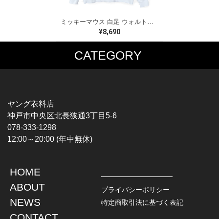
ミッキーマウス 白足 ウォルトディズニーオフィシャル スウェット ホワイト WALT DISNEY WORLD ウォルトディズニーオフィシャル サイズXL相当 古着 CF0995
¥8,690
CATEGORY
MUSIC TEE
T-SHIRTS
ROCK
MOVIE / TV
HARD ROCK / METAL
CHARACTER
HARDCORE / PUNK
MOTORCYCLE
ヤング衣料店
PROGLESSIVE ROCK
CHAMPION
神戸市中央区北長狭通3丁目5-6
POPS
SPORTS
078-333-1298
SOUL / R&B
TANK TOP
12:00～20:00 (年中無休)
ROCK FESTIVAL
OTHERS
MUSIC OTHERS
HOME
TOPS
JACKET
ABOUT
L / S SHIRT
DENIM
プライバシーポリシー
S / S SHIRT
LEATHER
NEWS
特定商取引法に基づく表記
POLO SHIRT
MILITARY
CONTACT