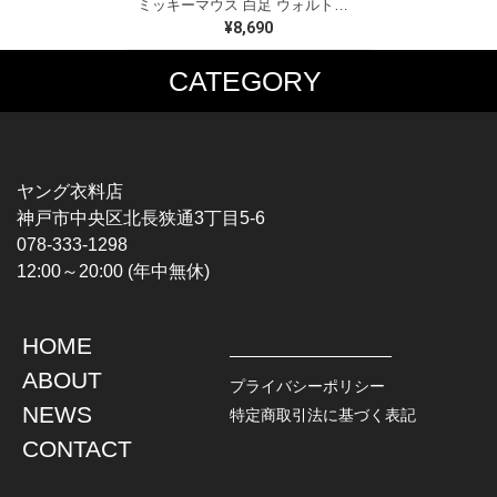
ミッキーマウス 白足 ウォルトディズニーオフィシャル スウェット ホワイト WALT DISNEY WORLD ウォルトディズニーオフィシャル サイズXL相当 古着 CF0995
¥8,690
CATEGORY
MUSIC TEE
T-SHIRTS
ROCK
MOVIE / TV
HARD ROCK / METAL
CHARACTER
HARDCORE / PUNK
MOTORCYCLE
ヤング衣料店
PROGLESSIVE ROCK
CHAMPION
神戸市中央区北長狭通3丁目5-6
POPS
SPORTS
078-333-1298
SOUL / R&B
TANK TOP
12:00～20:00 (年中無休)
ROCK FESTIVAL
OTHERS
MUSIC OTHERS
HOME
TOPS
JACKET
ABOUT
L / S SHIRT
DENIM
プライバシーポリシー
S / S SHIRT
LEATHER
NEWS
特定商取引法に基づく表記
POLO SHIRT
MILITARY
CONTACT
HAWAIIAN SHIRT
OUTDOOR
BOWLING SHIRT
WORK