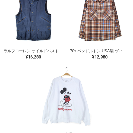
ラルフローレン オイルドベスト パイピング ブラックウォッチ 紺 ネイビー RALPH LAUREN サイズM 古着 @CJ0107
70s ペンドルトン USA製 ヴィンテージウールシャツ オープンカラー 開襟シャツ PENDLETON メンズS 古着 @CA1429
¥16,280
¥12,980