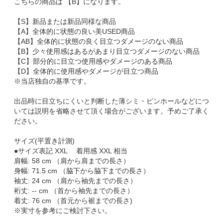
こちらの商品は 【B】になります。
【S】新品または新品同様な商品
【A】全体的に状態の良い美USED商品
【AB】全体的に状態の良く目立つダメージのない商品
【B】少々使用感はあるがあまり目立つダメージのない商品
【C】部分的に目立つ使用感やダメージのある商品
【D】全体的に使用感やダメージが目立つ商品
※当店独自の基準です。
出品時に目立ちにくいと判断した薄シミ・ピンホールなどにつ
いては説明を省略させて頂く場合がございます。予めご了承く
ださい。
サイズ(平置き計測)
●サイズ表記 XXL 着用感 XXL 相当
肩幅: 58 cm （肩から肩までの長さ）
身幅: 71.5 cm （脇下から脇下までの長さ）
袖丈: 24 cm （肩から袖先までの長さ）
裄丈: -- cm （首から袖先までの長さ）
着丈: 76 cm （首元から裾までの長さ)
※実寸を参考にご検討下さい。