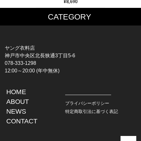
¥8,690
CATEGORY
MUSIC TEE
T-SHIRTS
ROCK
MOVIE / TV
HARD ROCK / METAL
CHARACTER
HARDCORE / PUNK
MOTORCYCLE
ヤング衣料店
PROGLESSIVE ROCK
CHAMPION
神戸市中央区北長狭通3丁目5-6
POPS
SPORTS
078-333-1298
SOUL / R&B
TANK TOP
12:00～20:00 (年中無休)
ROCK FESTIVAL
OTHERS
MUSIC OTHERS
HOME
TOPS
JACKET
ABOUT
L / S SHIRT
DENIM
プライバシーポリシー
S / S SHIRT
LEATHER
NEWS
特定商取引法に基づく表記
POLO SHIRT
MILITARY
CONTACT
HAWAIIAN SHIRT
OUTDOOR
BOWLING SHIRT
WORK
SWEATSHIRT
OTHERS