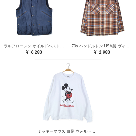
ラルフローレン オイルドベスト パイピング ブラックウォッチ 紺 ネイビー RALPH LAUREN サイズM 古着 @CJ0107
70s ペンドルトン USA製 ヴィンテージウールシャツ オープンカラー 開襟シャツ PENDLETON メンズS 古着 @CA1429
¥16,280
¥12,980
ミッキーマウス 白足 ウォルトディズニーオフィシャル スウェット ホワイト WALT DISNEY WORLD ウォルトディズニーオフィシャル サイズXL相当 古着 CF0995