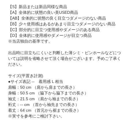
【S】新品または新品同様な商品
【A】全体的に状態の良い美USED商品
【AB】全体的に状態の良く目立つダメージのない商品
【B】少々使用感はあるがあまり目立つダメージのない商品
【C】部分的に目立つ使用感やダメージのある商品
【D】全体的に使用感やダメージが目立つ商品
※当店独自の基準です。
出品時に目立ちにくいと判断した薄シミ・ピンホールなどにつ
いては説明を省略させて頂く場合がございます。予めご了承く
ださい。
サイズ(平置き計測)
●サイズ表記 -- 着用感 L 相当
肩幅：50 cm （肩から肩までの長さ）
身幅：50.5 cm （脇下から脇下までの長さ）
袖丈：21.5 cm （肩から袖までの長さ）
裄丈：-- cm （首から袖先までの長さ）
着丈：64 cm （首元から裾までの長さ）
※実寸を参考にご検討下さい。