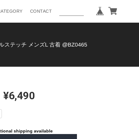
CATEGORY
CONTACT
ステッチ メンズL 古着 @BZ0465
¥6,490
tional shipping available