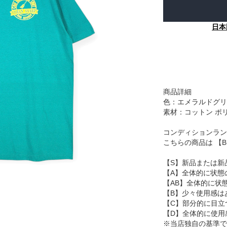
日本
商品詳細
色：エメラルドグリ
素材：コットン ポ
コンディションラン
こちらの商品は 【
【S】新品または新
【A】全体的に状態
【AB】全体的に状
【B】少々使用感は
【C】部分的に目立
【D】全体的に使用
※当店独自の基準で