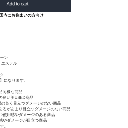
Add to cart
国内にお住まいの方向け
ーン
リエステル
ク
B】になります。
品同様な商品
の良い美USED商品
態の良く目立つダメージのない商品
あるがあまり目立つダメージのない商品
つ使用感やダメージのある商品
感やダメージが目立つ商品
す。