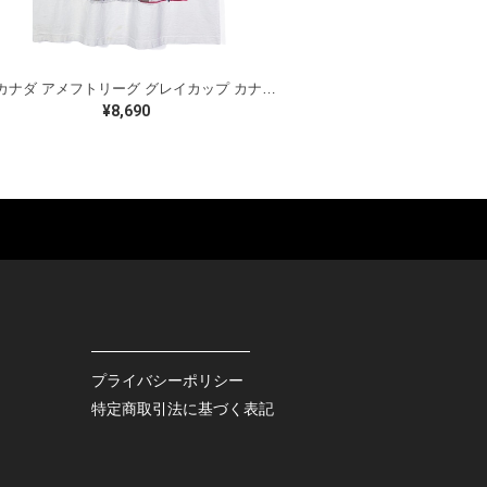
90s カナダ アメフトリーグ グレイカップ カナダ製 ヴィンテージ Tシャツ ビッグプリント シングルステッチ ホワイト WINNIPEG '91 サイズXL 古着 BZ0545
¥8,690
ES
BAGS
GOODS
S
LEATHER
ROCKITEM
S SHOES
OUTDOOR
HAT / CAP
KER
SPORTS
ACCESSORY
RS
OTHERS
MISC.
プライバシーポリシー
INTERIOR
特定商取引法に基づく表記