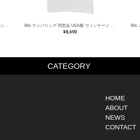
80s イカイカ ハワイの戦士 美品 USA製 ヴィンテージTシャツ バックプリント レッド シングルステッチ ヘインズ サイズXL 古着 @BZ0495
80s ナンバリング 同窓会 USA製 ヴィンテージ Tシャツ シグナル シングルステッチ JEFFRSON CITY サイズL 古着 BZ0538
¥8,690
CATEGORY
PS
JACKET
BOTTOMS
SHO
S SHIRT
DENIM
DENIM
BOOT
S SHIRT
LEATHER
MILITARY
DRES
O SHIRT
MILITARY
ALL IN ONE / OVER ALL
SNEA
HOME
AIIAN SHIRT
OUTDOOR
OTHERS
OTHE
ABOUT
LING SHIRT
WORK
NEWS
ATSHIRT
OTHERS
AT PARKA
CONTACT
EATER
DIGAN