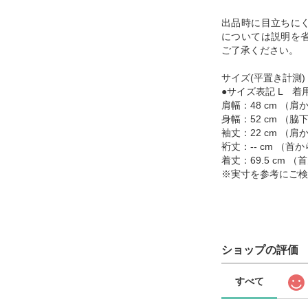
出品時に目立ちに
については説明を
ご了承ください。
サイズ(平置き計測)
●サイズ表記 L 着用
肩幅：48 cm （
身幅：52 cm （
袖丈：22 cm （
裄丈：-- cm （
着丈：69.5 cm
※実寸を参考にご検
ショップの評価
すべて