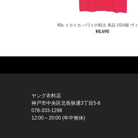
¥8,690
MUSIC TEE
T-SHIRTS
TO
ROCK
MOVIE / TV
L / 
HARD ROCK / METAL
CHARACTER
S / 
HARDCORE / PUNK
MOTORCYCLE
POL
ヤング衣料店
PROGLESSIVE ROCK
CHAMPION
HAW
神戸市中央区北長狭通3丁目5-6
POPS
SPORTS
BOW
078-333-1298
SOUL / R&B
TANK TOP
SWE
12:00～20:00 (年中無休)
ROCK FESTIVAL
OTHERS
SWE
MUSIC OTHERS
SW
CAR