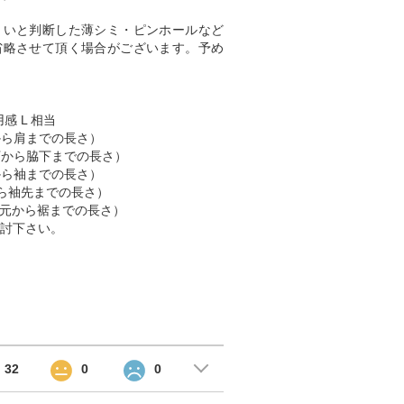
くいと判断した薄シミ・ピンホールなど
省略させて頂く場合がございます。予め
感 L 相当
肩から肩までの長さ）
脇下から脇下までの長さ）
肩から袖までの長さ）
首から袖先までの長さ）
 （首元から裾までの長さ）
討下さい。
32
0
0