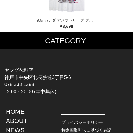
90s カナダ アメフトリーグ グレイカップ カナダ製 ヴィンテージ Tシャツ ビッグプリント シングルステッチ ホワイト WINNIPEG '91 サイズXL 古着 BZ0545
¥8,690
CATEGORY
MUSIC TEE
T-SHIRTS
ROCK
MOVIE / TV
HARD ROCK / METAL
CHARACTER
HARDCORE / PUNK
MOTORCYCLE
ヤング衣料店
PROGLESSIVE ROCK
CHAMPION
神戸市中央区北長狭通3丁目5-6
POPS
SPORTS
078-333-1298
SOUL / R&B
TANK TOP
12:00～20:00 (年中無休)
ROCK FESTIVAL
OTHERS
MUSIC OTHERS
HOME
TOPS
JACKET
ABOUT
L / S SHIRT
DENIM
プライバシーポリシー
S / S SHIRT
LEATHER
NEWS
特定商取引法に基づく表記