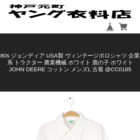
80s ジョンディア USA製 ヴィンテージポロシャツ 企業
系 トラクター 農業機械 ホワイト 鹿の子 ホワイト
JOHN DEERE コットン メンズL 古着 @CC0185