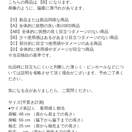
こちらの商品は 【B】になります。
画像のように、脇腹に薄汚れがあります。
【S】新品または新品同様な商品
【A】全体的に状態の良い美USED商品
【AB】全体的に状態の良く目立つダメージのない商品
【B】少々使用感はあるがあまり目立つダメージのない商品
【C】部分的に目立つ使用感やダメージのある商品
【D】全体的に使用感やダメージが目立つ商品
※当店独自の基準です。
出品時に目立ちにくいと判断した薄シミ・ピンホールなどにつ
いては説明を省略させて頂く場合がございます。予めご了承く
ださい。
気になる点がありましたら、ご質問ください。
サイズ(平置き計測)
●サイズ表記 L 着用感 L 相当
肩幅: 48 cm （肩から肩までの長さ）
身幅: 56 cm （脇下から脇下までの長さ）
袖丈: 25 cm （肩から袖先までの長さ）
裄丈: -- cm （首から袖先までの長さ）