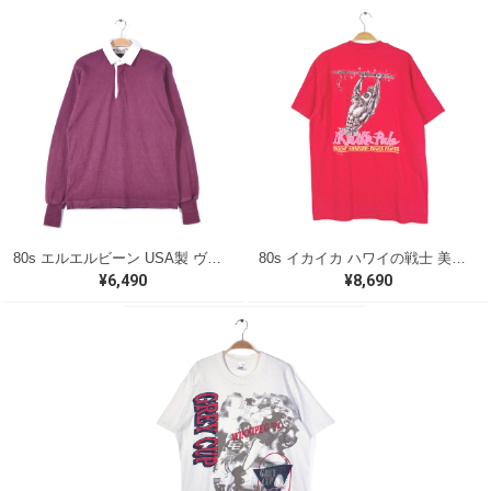
80s エルエルビーン USA製 ヴィンテージ ラガーシャツ バーガンディー ホワイト オールド L.L.BEAN メンズS 古着 @CC0180
80s イカイカ ハワイの戦士 美品 USA製 ヴィンテージTシャツ バックプリント レッド シングルステッチ ヘインズ サイズXL 古着 @BZ0495
¥6,490
¥8,690