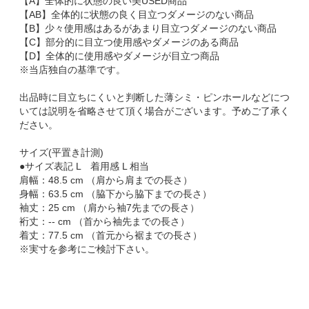
【A】全体的に状態の良い美USED商品
【AB】全体的に状態の良く目立つダメージのない商品
【B】少々使用感はあるがあまり目立つダメージのない商品
【C】部分的に目立つ使用感やダメージのある商品
【D】全体的に使用感やダメージが目立つ商品
※当店独自の基準です。
出品時に目立ちにくいと判断した薄シミ・ピンホールなどにつ
いては説明を省略させて頂く場合がございます。予めご了承く
ださい。
サイズ(平置き計測)
●サイズ表記 L 着用感 L 相当
肩幅：48.5 cm （肩から肩までの長さ）
身幅：63.5 cm （脇下から脇下までの長さ）
袖丈：25 cm （肩から袖7先までの長さ）
裄丈：-- cm （首から袖先までの長さ）
着丈：77.5 cm （首元から裾までの長さ）
※実寸を参考にご検討下さい。