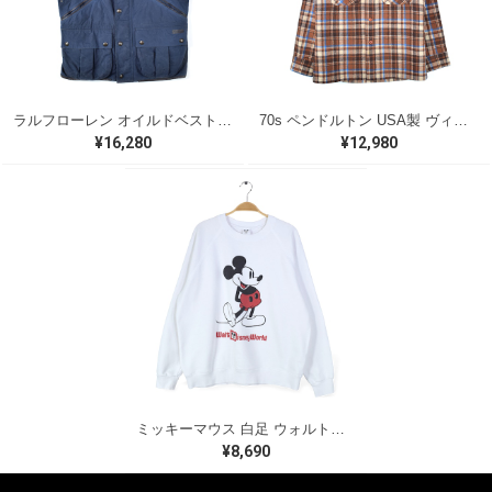
ラルフローレン オイルドベスト パイピング ブラックウォッチ 紺 ネイビー RALPH LAUREN サイズM 古着 @CJ0107
70s ペンドルトン USA製 ヴィンテージウールシャツ オープンカラー 開襟シャツ PENDLETON メンズS 古着 @CA1429
¥16,280
¥12,980
ミッキーマウス 白足 ウォルトディズニーオフィシャル スウェット ホワイト WALT DISNEY WORLD ウォルトディズニーオフィシャル サイズXL相当 古着 CF0995
¥8,690