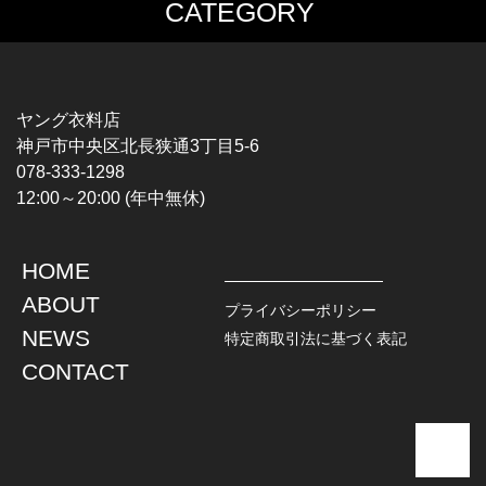
CATEGORY
MUSIC TEE
T-SHIRTS
ROCK
MOVIE / TV
HARD ROCK / METAL
CHARACTER
HARDCORE / PUNK
MOTORCYCLE
ヤング衣料店
PROGLESSIVE ROCK
CHAMPION
神戸市中央区北長狭通3丁目5-6
POPS
SPORTS
078-333-1298
SOUL / R&B
TANK TOP
12:00～20:00 (年中無休)
ROCK FESTIVAL
OTHERS
MUSIC OTHERS
HOME
TOPS
JACKET
ABOUT
L / S SHIRT
DENIM
プライバシーポリシー
S / S SHIRT
LEATHER
NEWS
特定商取引法に基づく表記
POLO SHIRT
MILITARY
CONTACT
HAWAIIAN SHIRT
OUTDOOR
BOWLING SHIRT
WORK
SWEATSHIRT
OTHERS
SWEAT PARKA
SWEATER