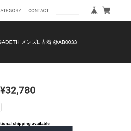
CATEGORY
CONTACT
ETH メンズL 古着 @AB0033
¥32,780
tional shipping available