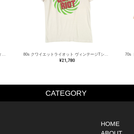
80s ファスタープッシーキャット USA製 ヴィンテージTシャツ ロックTシャツ ブラック FASTER PUSSYCAT メンズXL相当 古着 @AB0030
80s クワイエットライオット ヴィンテージTシャツ ロックTシャツ バンドロゴ ホワイト QUIET RIOT メンズM相当 古着 @AAB1362
¥21,780
CATEGORY
PS
JACKET
BOTTOMS
SHO
S SHIRT
DENIM
DENIM
BOOT
S SHIRT
LEATHER
MILITARY
DRES
O SHIRT
MILITARY
ALL IN ONE / OVER ALL
SNEA
HOME
AIIAN SHIRT
OUTDOOR
OTHERS
OTHE
ABOUT