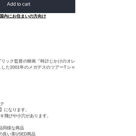
Add to cart
国内にお住まいの方向け
ブリック監督の映画『時計じかけのオレ
した2001年のメガデスのツアーTシャ
ク
B】になります。
キ飛びや小穴があります。
品同様な商品
の良い美USED商品