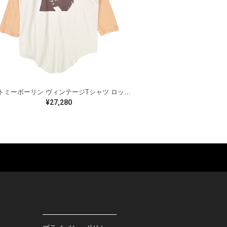
70s トミーボーリン ヴィンテージTシャツ ロックTシャツ ティーザー ディープパープル TOMMY BOLIN メンズM 古着 @AAB1397
¥27,280
ES
BAGS
GOODS
S
LEATHER
ROCKITEM
S SHOES
OUTDOOR
HAT / CAP
KER
SPORTS
ACCESSORY
RS
OTHERS
MISC.