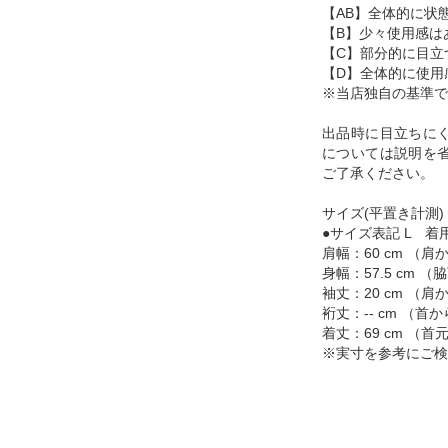
【AB】全体的に状
【B】少々使用感は
【C】部分的に目立
【D】全体的に使用
※当店独自の基準で
出品時に目立ちに
については説明を
ご了承ください。
サイズ(平置き計測)
●サイズ表記 L 着用
肩幅：60 cm （
身幅：57.5 cm
袖丈：20 cm （
裄丈：-- cm （
着丈：69 cm （
※実寸を参考にご検