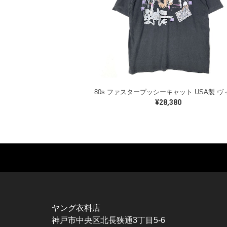
¥28,380
MUSIC TEE
T-SHIRTS
TO
ROCK
MOVIE / TV
L / 
HARD ROCK / METAL
CHARACTER
S / 
HARDCORE / PUNK
MOTORCYCLE
POL
ヤング衣料店
PROGLESSIVE ROCK
CHAMPION
HAW
神戸市中央区北長狭通3丁目5-6