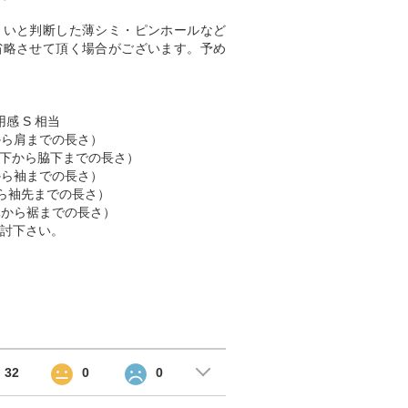
くいと判断した薄シミ・ピンホールなど
省略させて頂く場合がございます。予め
感 S 相当
肩から肩までの長さ）
 （脇下から脇下までの長さ）
肩から袖までの長さ）
首から袖先までの長さ）
首元から裾までの長さ）
討下さい。
32
0
0