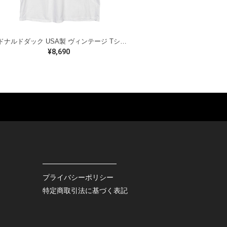
90s ドナルドダック USA製 ヴィンテージ Tシャツ ディズニーオフィシャル ホワイト DONALD DUCK ジャージーズ サイズL BB0792
¥8,690
ES
BAGS
GOODS
S
LEATHER
ROCKITEM
S SHOES
OUTDOOR
HAT / CAP
KER
SPORTS
ACCESSORY
RS
OTHERS
MISC.
プライバシーポリシー
INTERIOR
特定商取引法に基づく表記