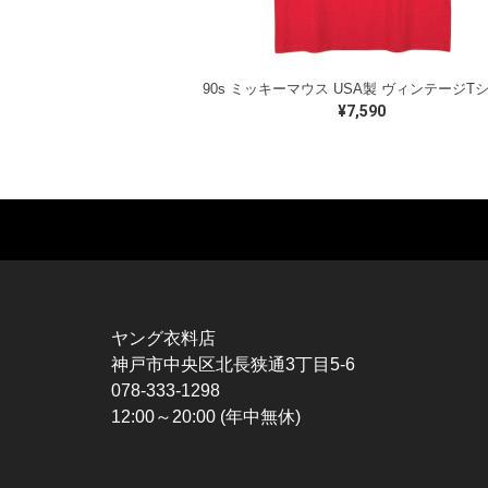
¥7,590
MUSIC TEE
T-SHIRTS
TO
ROCK
MOVIE / TV
L / 
HARD ROCK / METAL
CHARACTER
S / 
HARDCORE / PUNK
MOTORCYCLE
POL
ヤング衣料店
PROGLESSIVE ROCK
CHAMPION
HAW
神戸市中央区北長狭通3丁目5-6
POPS
SPORTS
BOW
078-333-1298
SOUL / R&B
TANK TOP
SWE
12:00～20:00 (年中無休)
ROCK FESTIVAL
OTHERS
SWE
MUSIC OTHERS
SW
CAR