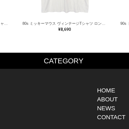
90s ミッキーマウス USA製 ヴィンテージTシャツ ディズニーオフィシャル レッド VELVA SHEEN メンズL 古着 @BB0779
80s ミッキーマウス ヴィンテージTシャツ ロング丈 ディズニーオフィシャル シングルステッチ サイズXL相当 古着 BB0786
¥8,690
CATEGORY
PS
JACKET
BOTTOMS
SHO
S SHIRT
DENIM
DENIM
BOOT
S SHIRT
LEATHER
MILITARY
DRES
O SHIRT
MILITARY
ALL IN ONE / OVER ALL
SNEA
HOME
AIIAN SHIRT
OUTDOOR
OTHERS
OTHE
ABOUT
LING SHIRT
WORK
NEWS
ATSHIRT
OTHERS
AT PARKA
CONTACT
EATER
DIGAN