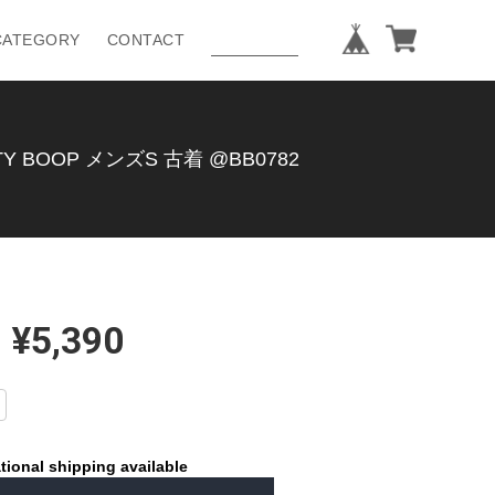
CATEGORY
CONTACT
OOP メンズS 古着 @BB0782
¥5,390
tional shipping available