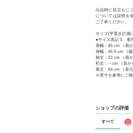
出品時に目立ちに
については説明を
ご了承ください。
サイズ(平置き計測)
●サイズ表記 S 着用
肩幅：45 cm （
身幅：45.5 cm
袖丈：22 cm （
裄丈：-- cm （
着丈：64 cm （
※実寸を参考にご検
ショップの評価
すべて