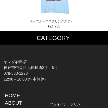
80s ブルーススプリングスティーン USA製 ヴィンテージTシャツ ロックTシャツ BORN IN THE USA BRUCE SPRINGSTEEN メンズM 古着 @AAA1523
¥21,780
CATEGORY
MUSIC TEE
T-SHIRTS
ROCK
MOVIE / TV
HARD ROCK / METAL
CHARACTER
HARDCORE / PUNK
MOTORCYCLE
ヤング衣料店
PROGLESSIVE ROCK
CHAMPION
神戸市中央区北長狭通3丁目5-6
POPS
SPORTS
078-333-1298
SOUL / R&B
TANK TOP
12:00～20:00 (年中無休)
ROCK FESTIVAL
OTHERS
MUSIC OTHERS
HOME
TOPS
JACKET
ABOUT
L / S SHIRT
DENIM
プライバシーポリシー