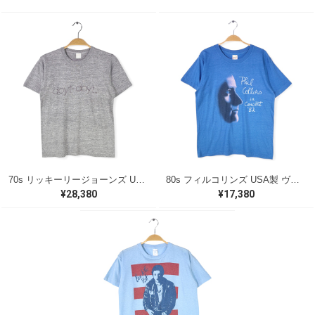
70s リッキーリージョーンズ USA製 ヴィンテージTシャツ ロックTシャツ 浪漫 DOYT DOYT RICKIE LEE JONES グレー メンズS 古着 @AAA1418
80s フィルコリンズ USA製 ヴィンテージTシャツ ロックTシャツ ジェネシス PHIL COLLINS GENESIS スクリーンスター メンズL 古着 @AAA1554
¥28,380
¥17,380