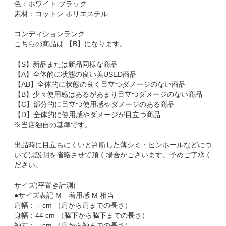
色：ホワイト ブラック
素材：コットン ポリエステル
コンディションランク
こちらの商品は 【B】になります。
【S】新品または新品同様な商品
【A】全体的に状態の良い美USED商品
【AB】全体的に状態の良く目立つダメージのない商品
【B】少々使用感はあるがあまり目立つダメージのない商品
【C】部分的に目立つ使用感やダメージのある商品
【D】全体的に使用感やダメージが目立つ商品
※当店独自の基準です。
出品時に目立ちにくいと判断した薄シミ・ピンホールなどにつ
いては説明を省略させて頂く場合がございます。予めご了承く
ださい。
サイズ(平置き計測)
●サイズ表記 M 着用感 M 相当
肩幅：-- cm （肩から肩までの長さ）
身幅：44 cm （脇下から脇下までの長さ）
袖丈：-- cm （肩から袖までの長さ）