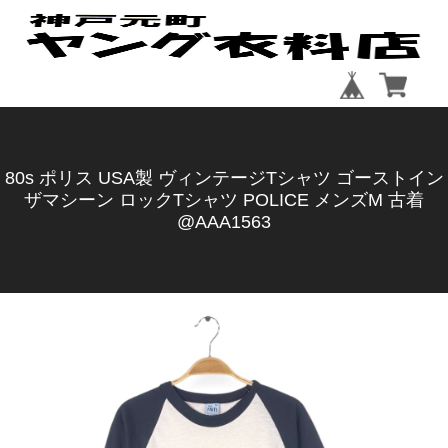
80s ポリス USA製 ヴィンテージTシャツ ゴーストイン
ザマシーン ロックTシャツ POLICE メンズM 古着
@AAA1563