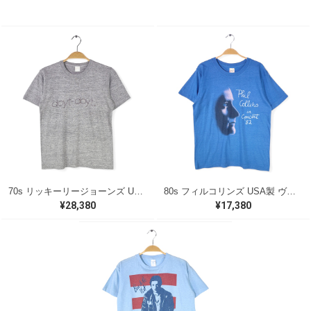
70s リッキーリージョーンズ USA製 ヴィンテージTシャツ ロックTシャツ 浪漫 DOYT DOYT RICKIE LEE JONES グレー メンズS 古着 @AAA1418
80s フィルコリンズ USA製 ヴィンテージTシャツ ロックTシャツ ジェネシス PHIL COLLINS GENESIS スクリーンスター メンズL 古着 @AAA1554
¥28,380
¥17,380