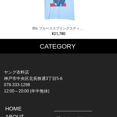
80s ブルーススプリングスティーン USA製 ヴィンテージTシャツ ロックTシャツ BORN IN THE USA BRUCE SPRINGSTEEN メンズM 古着 @AAA1523
¥21,780
CATEGORY
MUSIC TEE
T-SHIRTS
ROCK
MOVIE / TV
HARD ROCK / METAL
CHARACTER
HARDCORE / PUNK
MOTORCYCLE
ヤング衣料店
PROGLESSIVE ROCK
CHAMPION
神戸市中央区北長狭通3丁目5-6
POPS
SPORTS
078-333-1298
SOUL / R&B
TANK TOP
12:00～20:00 (年中無休)
ROCK FESTIVAL
OTHERS
MUSIC OTHERS
HOME
TOPS
JACKET
ABOUT