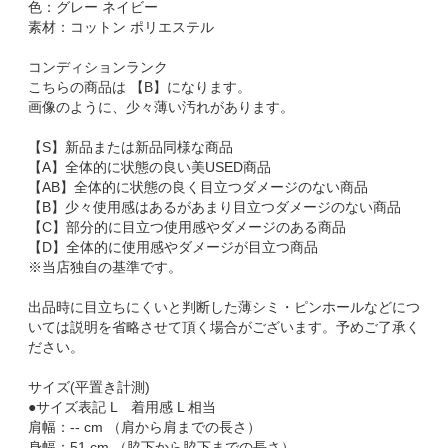
色：グレー ネイビー
素材：コットン ポリエステル
コンディションランク
こちらの商品は 【B】になります。
画像のように、少々薄い汚れがあります。
【S】新品または新品同様な商品
【A】全体的に状態の良い美USED商品
【AB】全体的に状態の良く目立つダメージのない商品
【B】少々使用感はあるがあまり目立つダメージのない商品
【C】部分的に目立つ使用感やダメージのある商品
【D】全体的に使用感やダメージが目立つ商品
※当店独自の基準です。
出品時に目立ちにくいと判断した薄シミ・ピンホールなどにつ
いては説明を省略させて頂く場合がございます。予めご了承く
ださい。
サイズ(平置き計測)
●サイズ表記 L 着用感 L 相当
肩幅：-- cm （肩から肩までの長さ）
身幅：51 cm （脇下から脇下までの長さ）