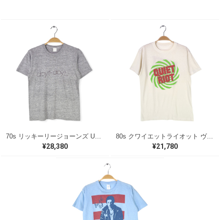
70s リッキーリージョーンズ USA製 ヴィンテージTシャツ ロックTシャツ 浪漫 DOYT DOYT RICKIE LEE JONES グレー メンズS 古着 @AAA1418
80s クワイエットライオット ヴィンテージTシャツ ロックTシャツ バンドロゴ ホワイト QUIET RIOT メンズM相当 古着 @AAB1362
¥28,380
¥21,780