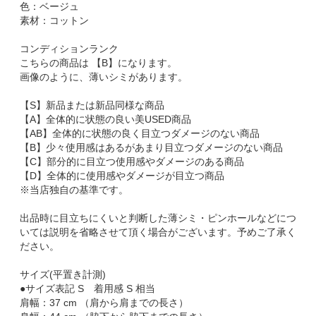
色：ベージュ
素材：コットン
コンディションランク
こちらの商品は 【B】になります。
画像のように、薄いシミがあります。
【S】新品または新品同様な商品
【A】全体的に状態の良い美USED商品
【AB】全体的に状態の良く目立つダメージのない商品
【B】少々使用感はあるがあまり目立つダメージのない商品
【C】部分的に目立つ使用感やダメージのある商品
【D】全体的に使用感やダメージが目立つ商品
※当店独自の基準です。
出品時に目立ちにくいと判断した薄シミ・ピンホールなどにつ
いては説明を省略させて頂く場合がございます。予めご了承く
ださい。
サイズ(平置き計測)
●サイズ表記 S 着用感 S 相当
肩幅：37 cm （肩から肩までの長さ）