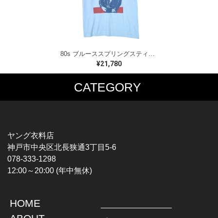
80s ブルーススプリングスティーン USA製 ヴィンテージTシャツ ロックTシャツ BORN IN THE USA BRUCE SPRINGSTEEN メンズM 古着 @AAA1523
¥21,780
CATEGORY
MUSIC TEE
T-SHIRTS
ROCK
MOVIE / TV
HARD ROCK / METAL
CHARACTER
HARDCORE / PUNK
MOTORCYCLE
ヤング衣料店
PROGLESSIVE ROCK
CHAMPION
神戸市中央区北長狭通3丁目5-6
POPS
SPORTS
078-333-1298
SOUL / R&B
TANK TOP
12:00～20:00 (年中無休)
ROCK FESTIVAL
OTHERS
MUSIC OTHERS
HOME
TOPS
JACKET