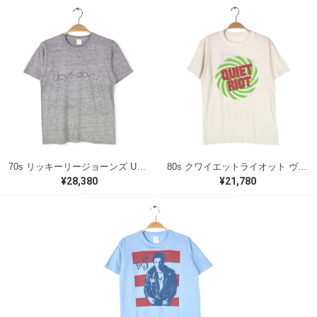
70s リッキーリージョーンズ USA製 ヴィンテージTシャツ ロックTシャツ 浪漫 DOYT DOYT RICKIE LEE JONES グレー メンズS 古着 @AAA1418
80s クワイエットライオット ヴィンテージTシャツ ロックTシャツ バンドロゴ ホワイト QUIET RIOT メンズM相当 古着 @AAB1362
¥28,380
¥21,780