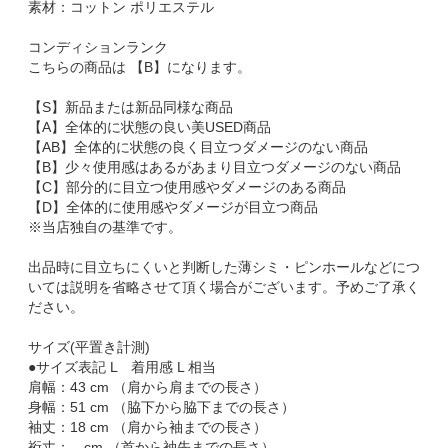
素材：コットン ポリエステル
コンディションランク
こちらの商品は 【B】になります。
【S】新品または新品同様な商品
【A】全体的に状態の良い美USED商品
【AB】全体的に状態の良く目立つダメージのない商品
【B】少々使用感はあるがあまり目立つダメージのない商品
【C】部分的に目立つ使用感やダメージのある商品
【D】全体的に使用感やダメージが目立つ商品
※当店独自の基準です。
出品時に目立ちにくいと判断した薄シミ・ピンホールなどにつ
いては説明を省略させて頂く場合がございます。予めご了承く
ださい。
サイズ(平置き計測)
●サイズ表記 L 着用感 L 相当
肩幅：43 cm （肩から肩までの長さ）
身幅：51 cm （脇下から脇下までの長さ）
袖丈：18 cm （肩から袖までの長さ）
裄丈：-- cm （首から袖先までの長さ）