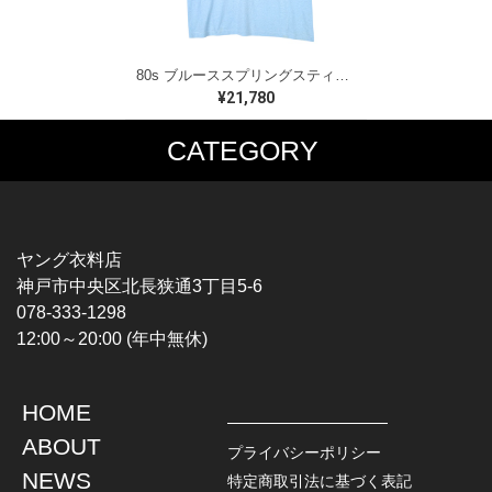
80s ブルーススプリングスティーン USA製 ヴィンテージTシャツ ロックTシャツ BORN IN THE USA BRUCE SPRINGSTEEN メンズM 古着 @AAA1523
¥21,780
CATEGORY
MUSIC TEE
T-SHIRTS
ROCK
MOVIE / TV
HARD ROCK / METAL
CHARACTER
HARDCORE / PUNK
MOTORCYCLE
ヤング衣料店
PROGLESSIVE ROCK
CHAMPION
神戸市中央区北長狭通3丁目5-6
POPS
SPORTS
078-333-1298
SOUL / R&B
TANK TOP
12:00～20:00 (年中無休)
ROCK FESTIVAL
OTHERS
MUSIC OTHERS
HOME
TOPS
JACKET
ABOUT
L / S SHIRT
DENIM
プライバシーポリシー
S / S SHIRT
LEATHER
NEWS
特定商取引法に基づく表記