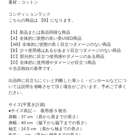
素材：コットン
コンディションランク
こちらの商品は 【B】になります。
【S】新品または新品同様な商品
【A】全体的に状態の良い美USED商品
【AB】全体的に状態の良く目立つダメージのない商品
【B】少々使用感はあるがあまり目立つダメージのない商品
【C】部分的に目立つ使用感やダメージのある商品
【D】全体的に使用感やダメージが目立つ商品
※当店独自の基準です。
出品時に目立ちにくいと判断した薄シミ・ピンホールなどにつ
いては説明を省略させて頂く場合がございます。予めご了承く
ださい。
サイズ(平置き計測)
●サイズ表記 -- 着用感 S 相当
肩幅：37 cm （肩から肩までの長さ）
身幅：40 cm （脇下から脇下までの長さ）
袖丈：16.5 cm （肩から袖までの長さ）
裄丈：-- cm （首から袖先までの長さ）