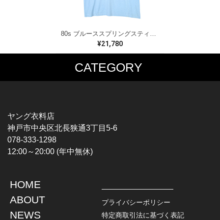
80s ブルーススプリングスティーン USA製 ヴィンテージTシャツ ロックTシャツ BORN IN THE USA BRUCE SPRINGSTEEN メンズM 古着 @AAA1523
¥21,780
CATEGORY
MUSIC TEE
T-SHIRTS
ROCK
MOVIE / TV
HARD ROCK / METAL
CHARACTER
HARDCORE / PUNK
MOTORCYCLE
ヤング衣料店
PROGLESSIVE ROCK
CHAMPION
神戸市中央区北長狭通3丁目5-6
POPS
SPORTS
078-333-1298
SOUL / R&B
TANK TOP
12:00～20:00 (年中無休)
ROCK FESTIVAL
OTHERS
MUSIC OTHERS
HOME
TOPS
JACKET
ABOUT
L / S SHIRT
DENIM
プライバシーポリシー
S / S SHIRT
LEATHER
NEWS
特定商取引法に基づく表記