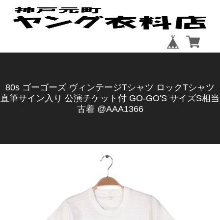
80s ゴーゴーズ ヴィンテージTシャツ ロックTシャツ
直筆サイン入り 公演チケット付 GO-GO'S サイズS相当
古着 @AAA1366