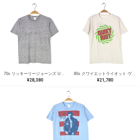
70s リッキーリージョーンズ USA製 ヴィンテージTシャツ ロックTシャツ 浪漫 DOYT DOYT RICKIE LEE JONES グレー メンズS 古着 @AAA1418
80s クワイエットライオット ヴィンテージTシャツ ロックTシャツ バンドロゴ ホワイト QUIET RIOT メンズM相当 古着 @AAB1362
¥28,380
¥21,780