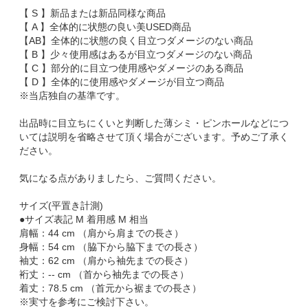
【 S 】新品または新品同様な商品
【 A 】全体的に状態の良い美USED商品
【AB】全体的に状態の良く目立つダメージのない商品
【 B 】少々使用感はあるが目立つダメージのない商品
【 C 】部分的に目立つ使用感やダメージのある商品
【 D 】全体的に使用感やダメージが目立つ商品
※当店独自の基準です。
出品時に目立ちにくいと判断した薄シミ・ピンホールなどにつ
いては説明を省略させて頂く場合がございます。予めご了承く
ださい。
気になる点がありましたら、ご質問ください。
サイズ(平置き計測)
●サイズ表記 M 着用感 M 相当
肩幅：44 cm （肩から肩までの長さ）
身幅：54 cm （脇下から脇下までの長さ）
袖丈：62 cm （肩から袖先までの長さ）
裄丈：-- cm （首から袖先までの長さ）
着丈：78.5 cm （首元から裾までの長さ）
※実寸を参考にご検討下さい。