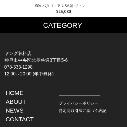
90s パタゴニア USA製 ヴィンテージ フリースオーバーシャツ パープル シンチラ PATAGONIA サイズM CA1566
¥25,080
CATEGORY
MUSIC TEE
T-SHIRTS
ROCK
MOVIE / TV
HARD ROCK / METAL
CHARACTER
HARDCORE / PUNK
MOTORCYCLE
ヤング衣料店
PROGLESSIVE ROCK
CHAMPION
神戸市中央区北長狭通3丁目5-6
POPS
SPORTS
078-333-1298
SOUL / R&B
TANK TOP
12:00～20:00 (年中無休)
ROCK FESTIVAL
OTHERS
MUSIC OTHERS
HOME
TOPS
JACKET
ABOUT
L / S SHIRT
DENIM
プライバシーポリシー
S / S SHIRT
LEATHER
NEWS
特定商取引法に基づく表記
POLO SHIRT
MILITARY
CONTACT
HAWAIIAN SHIRT
OUTDOOR