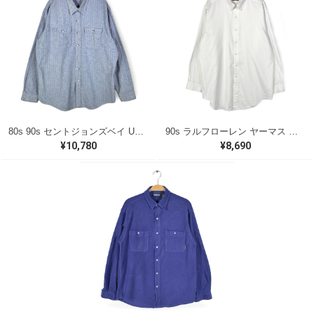
80s 90s セントジョンズベイ USA製 ヴィンテージ ヘリンボーンシャツ 長袖シャツ ST. JOHN'S BAY サイズXL 古着 CA1512
90s ラルフローレン ヤーマス ボタンダウンシャツ ヘリンボーン生地 ホワイト 白同色ポニー ワンポイントロゴ 長袖シャツ RALPH LAUREN YARMOUTH サイズL相当 古着 CA1539
¥10,780
¥8,690